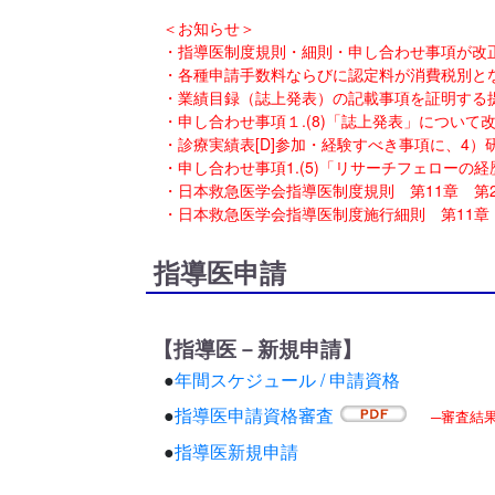
＜お知らせ＞
・指導医制度規則・細則・申し合わせ事項が改正
・各種申請手数料ならびに認定料が消費税別とな
・業績目録（誌上発表）の記載事項を証明する提
・申し合わせ事項１.(8)「誌上発表」について
・診療実績表[D]参加・経験すべき事項に、4）
・申し合わせ事項1.(5)「リサーチフェローの
・日本救急医学会指導医制度規則 第11章 第
・日本救急医学会指導医制度施行細則 第11章
指導医申請
【指導医－新規申請】
●
年間スケジュール / 申請資格
●
指導医申請資格審査
─審査結
●
指導医新規申請