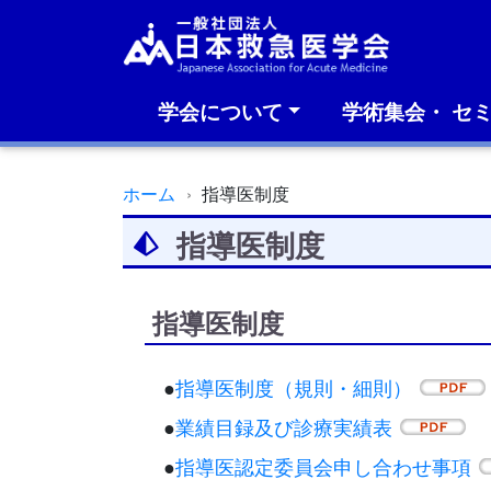
学会について
学術集会・ セ
ホーム
指導医制度
指導医制度
指導医制度
●
指導医制度（規則・細則）
●
業績目録及び診療実績表
●
指導医認定委員会申し合わせ事項