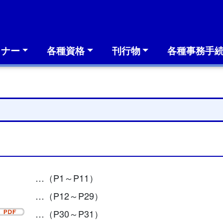
ミナー
各種資格
刊行物
各種事務手
…（P1～P11）
…（P12～P29）
…（P30～P31）