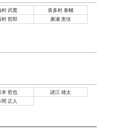
梅村 武寛
喜多村 泰輔
西村 哲郎
廣瀬 恵佳
坂本 哲也
諸江 雄太
本間 正人