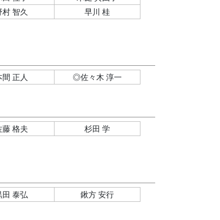
野村 智久
早川 桂
本間 正人
◎佐々木 淳一
佐藤 格夫
杉田 学
黒田 泰弘
鍬方 安行