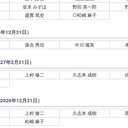
並木 みずほ
野田 英一郎
盛實 篤史
◎松嶋 麻子
6年12月31日）
落合 秀信
中川 儀英
027年3月31日）
上村 修二
久志本 成樹
2026年12月31日）
上村 修二
久志本 成樹
松嶋 麻子