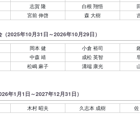
志賀 隆
白根 翔悟
宮前 伸啓
森 大樹
会
（2025年10月31日～2026年10月29日）
岡本 健
小倉 裕司
中森 靖
成松 英智
松嶋 麻子
溝端 康光
026年1月1日～2027年12月31日）
木村 昭夫
久志本 成樹
佐