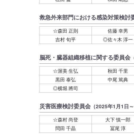
救急外来部門における感染対策検討
☆森田 正則
佐藤 幸男
吉村 旬平
◎佐々木 淳一
脳死・臓器組織移植に関する委員会
☆渥美 生弘
秋田 千里
黒田 泰弘
中尾 篤典
◎横堀 將司
災害医療検討委員会
（2025年1月1日～
☆森村 尚登
大下 慎一郎
問田 千晶
冨尾 淳