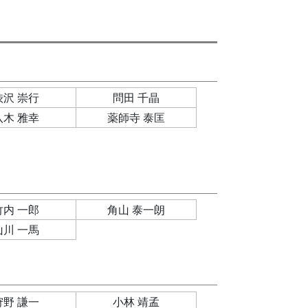
渋沢 崇行
問田 千晶
八木 雅幸
薬師寺 泰匡
竹内 一郎
角山 泰一朗
山川 一馬
狩野 謙一
小林 靖孟