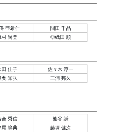
保 亜希仁
問田 千晶
森村 尚登
◎織田 順
木田 佳子
佐々木 淳一
船曵 知弘
三浦 邦久
落合 秀信
熊谷 謙
中尾 篤典
藤塚 健次