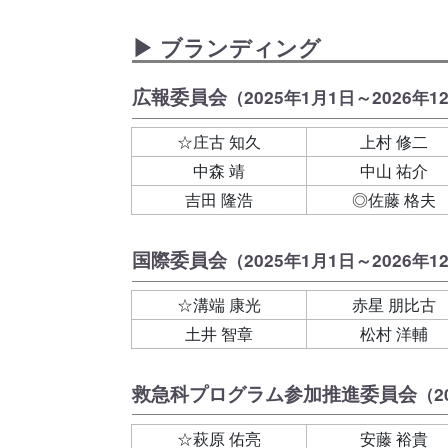
▶ ブランディング
広報委員会
（2025年1月1日～2026年1
☆庄古 知久
上村 修二
中森 靖
中山 祐介
吉田 隆浩
◎佐藤 格夫
国際委員会
（2025年1月1日～2026年1
☆溝端 康光
赤星 朋比古
土井 智章
松村 洋輔
救急科プログラム参加推進委員会
（2
☆萩原 佑亮
安藤 裕貴