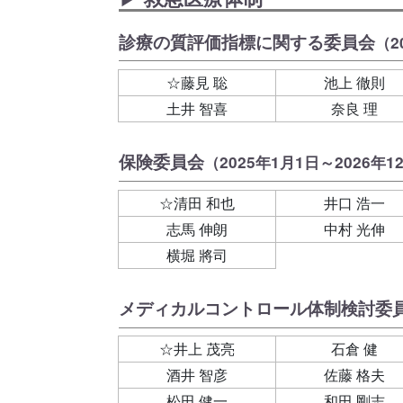
診療の質評価指標に関する委員会
（2
☆藤見 聡
池上 徹則
土井 智喜
奈良 理
保険委員会
（2025年1月1日～2026年1
☆清田 和也
井口 浩一
志馬 伸朗
中村 光伸
横堀 將司
メディカルコントロール体制検討委
☆井上 茂亮
石倉 健
酒井 智彦
佐藤 格夫
松田 健一
和田 剛志