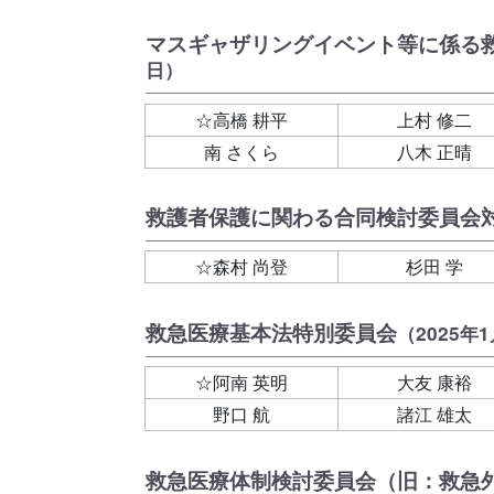
マスギャザリングイベント等に係る
日）
☆高橋 耕平
上村 修二
南 さくら
八木 正晴
救護者保護に関わる合同検討委員会
☆森村 尚登
杉田 学
救急医療基本法特別委員会
（2025年
☆阿南 英明
大友 康裕
野口 航
諸江 雄太
救急医療体制検討委員会（旧：救急