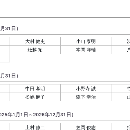
2月31日）
大村 健史
小山 泰明
舩越 拓
本間 洋輔
2月31日）
中田 孝明
小野寺 誠
松嶋 麻子
森下 幸治
025年1月1日～2026年12月31日）
上村 修二
笠岡 俊志