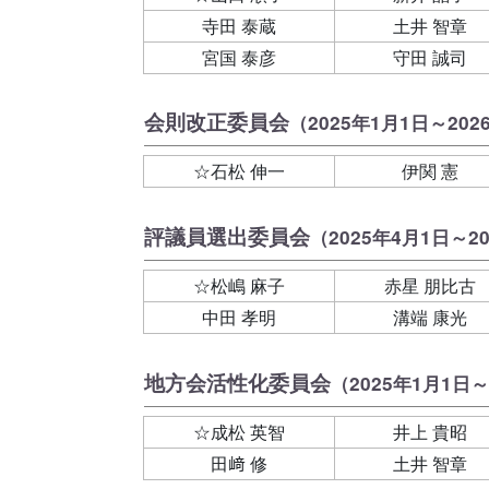
寺田 泰蔵
土井 智章
宮国 泰彦
守田 誠司
会則改正委員会
（2025年1月1日～202
☆石松 伸一
伊関 憲
評議員選出委員会
（2025年4月1日～2
☆松嶋 麻子
赤星 朋比古
中田 孝明
溝端 康光
地方会活性化委員会
（2025年1月1日～
☆成松 英智
井上 貴昭
田﨑 修
土井 智章