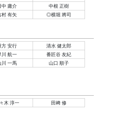
田中 庸介
中根 正樹
吉村 有矢
◎横堀 將司
鍬方 安行
清水 健太郎
早川 航一
番匠谷 友紀
山川 一馬
山口 順子
々木 淳一
田﨑 修