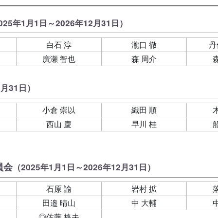
025年1月1日～2026年12月31日）
白石 淳
瀧口 徹
丹
廣瀬 智也
森 周介
2月31日）
小倉 崇以
織田 順
西山 慶
早川 桂
員会
（2025年1月1日～2026年12月31日）
石原 諭
岩村 拡
田邉 晴山
中 大輔
◎佐藤 格夫