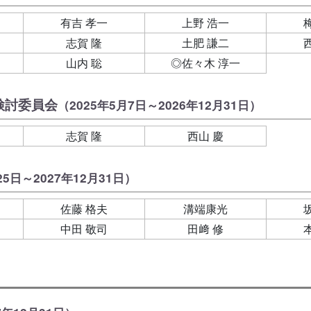
有吉 孝一
上野 浩一
志賀 隆
土肥 謙二
山内 聡
◎佐々木 淳一
検討委員会
（2025年5月7日～2026年12月31日）
志賀 隆
西山 慶
25日～2027年12月31日）
佐藤 格夫
溝端康光
中田 敬司
田﨑 修