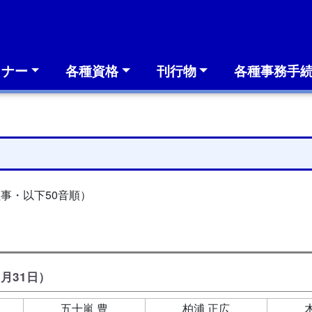
ミナー
各種資格
刊行物
各種事務手
理事・以下50音順）
2月31日）
五十嵐 豊
柏浦 正広