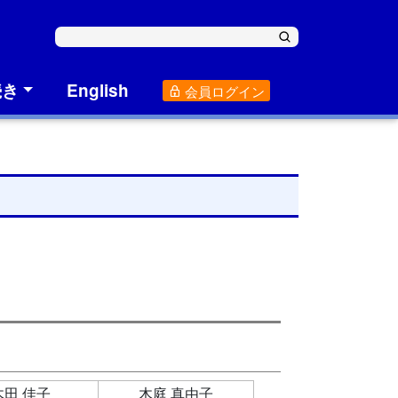
続き
English
会員ログイン
木田 佳子
木庭 真由子