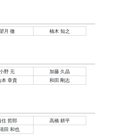
望月 徹
柚木 知之
小野 元
加藤 久晶
山本 章貴
和田 剛志
清住 哲郎
高橋 耕平
清田 和也