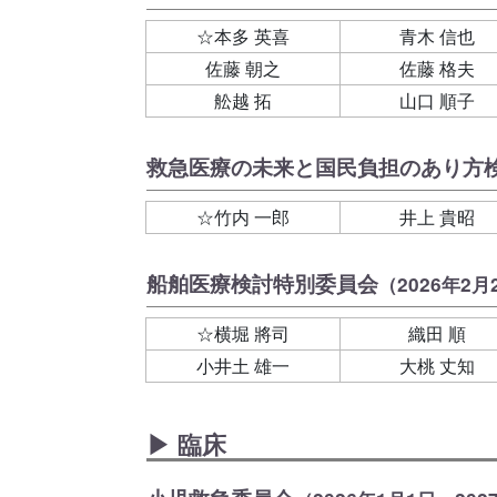
☆本多 英喜
青木 信也
佐藤 朝之
佐藤 格夫
舩越 拓
山口 順子
救急医療の未来と国民負担のあり方
☆竹内 一郎
井上 貴昭
船舶医療検討特別委員会
（2026年2月
☆横堀 將司
織田 順
小井土 雄一
大桃 丈知
▶ 臨床