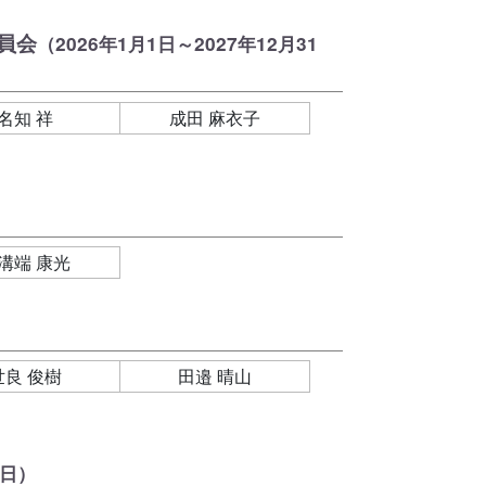
員会
（2026年1月1日～2027年12月31
名知 祥
成田 麻衣子
溝端 康光
世良 俊樹
田邉 晴山
1日）