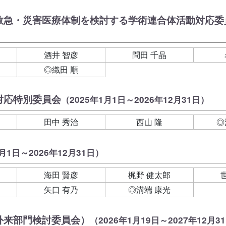
救急・災害医療体制を検討する学術連合体活動対応委
酒井 智彦
問田 千晶
◎織田 順
対応特別委員会
（2025年1月1日～2026年12月31日）
田中 秀治
西山 隆
◎
1月1日～2026年12月31日）
海田 賢彦
梶野 健太郎
矢口 有乃
◎溝端 康光
外来部門検討委員会）
（2026年1月19日～2027年12月3