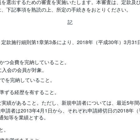
を選出するための審査を実施いたします。本審査は、定款及び
は、下記事項を熟読の上、所定の手続きをおとりください。
記
款施行細則第1章第3条により、2018年（平成30年）3月3
、かつ会費を完納していること。
前に入会の会員が対象。
までを完納していること。
に準ずる経歴を有すること。
な実績があること。ただし、新規申請者については、最近5年
規申請者は2013年4月1日から、それぞれ申請締切日の2018年
通知等を業績とする。
と。