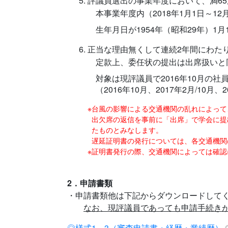
評議員選出の事業年度において、満6
本事業年度内（2018年1月1日～1
生年月日が1954年（昭和29年）1
正当な理由無くして連続2年間にわた
定款上、委任状の提出は出席扱いと
対象は現評議員で2016年10月の社
（2016年10月、2017年2月/10月、
※
台風の影響による交通機関の乱れによって、
出欠席の返信を事前に「出席」で学会に提出
たものとみなします。
遅延証明書の発行については、各交通機関
※
証明書発行の際、交通機関によっては確認
2．申請書類
・申請書類他は下記からダウンロードして
なお、現評議員であっても申請手続き
◎様式1～3（審査申請書・経歴・業績歴）