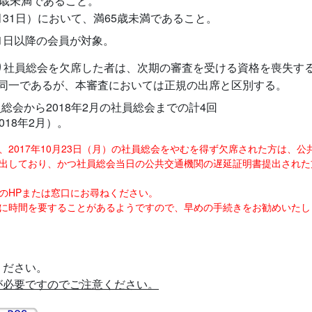
5歳未満であること。
2月31日）において、満65歳未満であること。
月1日以降の会員が対象。
り社員総会を欠席した者は、次期の審査を受ける資格を喪失す
同一であるが、本審査においては正規の出席と区別する。
員総会から2018年2月の社員総会までの計4回
2018年2月）。
2017年10月23日（月）の社員総会をやむを得ず欠席された方は、
しており、かつ社員総会当日の公共交通機関の遅延証明書提出された方は
のHPまたは窓口にお尋ねください。
に時間を要することがあるようですので、早めの手続きをお勧めいたし
ください。
が必要ですのでご注意ください。