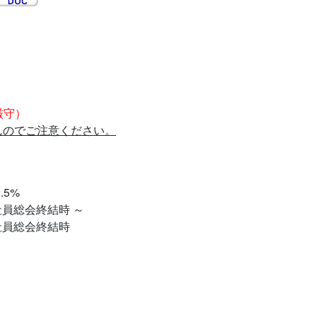
厳守）
んのでご注意ください。
.5%
社員総会終結時 ～
社員総会終結時