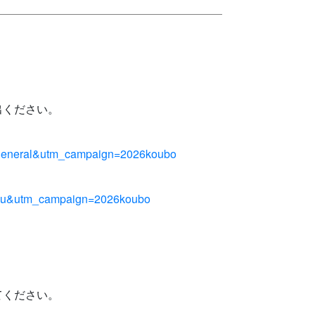
出ください。
m=general&utm_campaign=2026koubo
m=su&utm_campaign=2026koubo
てください。