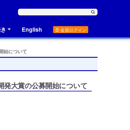
続き
English
会員ログイン
開始について
究開発大賞の公募開始について