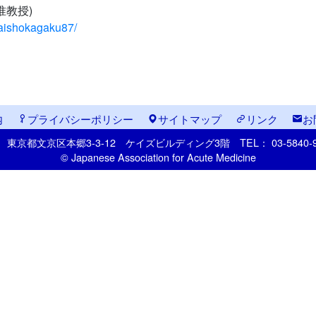
准教授)
baishokagaku87/
内
プライバシーポリシー
サイトマップ
リンク
お
33
東京都文京区本郷
3-3-12
ケイズビルディング3階
TEL： 03-5840
© Japanese Association for Acute Medicine