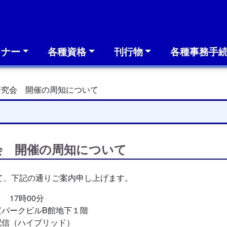
ミナー
各種資格
刊行物
各種事務手
研究会 開催の周知について
会 開催の周知について
て、下記の通りご案内申し上げます。
 17時00分
 芝パークビルB館地下１階
配信（ハイブリッド）