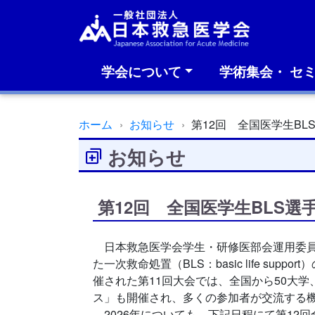
学会について
学術集会・ セ
ホーム
お知らせ
第12回 全国医学生BL
お知らせ
第12回 全国医学生BLS選
日本救急医学会学生・研修医部会運用委員会では、全
た一次救命処置（BLS：basic life s
催された第11回大会では、全国から50大
ス」も開催され、多くの参加者が交流する
2026年についても、下記日程にて第12