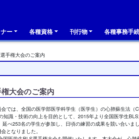
ミナー
各種資格
刊行物
各種事務手
S選手権大会のご案内
手権大会のご案内
国の医学部医学科学生（医学生）の心肺蘇生法（CPR：cardiopu
upport）の知識・技術の向上を目的として、2015年より全国医学生
学、延べ253名の学生が参加し、日頃の練習の成果を競い合い
機会となりました。
回全国医学生BLS選手権大会を開催いたします。本大会が、心