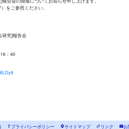
]報告会の開催についてお知らせ申し上げます。
F）をご参照ください。
る研究]報告会
16：40
ij8LDy8
内
プライバシーポリシー
サイトマップ
リンク
お