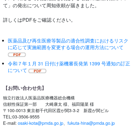
て」の発出について周知依頼が届きました。
詳しくはPDFをご確認ください。
医薬品及び再生医療等製品の適合性調査におけるリスク
に応じて実施範囲を変更する場合の運用方法について
令和７年１月 31 日付け薬機審長発第 1399 号通知の訂正
について
【お問い合わせ先】
独立行政法人医薬品医療機器総合機構
信頼性保証第一部 大崎康太 様、福田陽菜 様
〒100-0013 東京都千代田区霞が関3-3-2 新霞が関ビル
TEL:03-3506-9555
E-mail:
osaki-kota@pmda.go.jp
、
fukuta-hina@pmda.go.jp