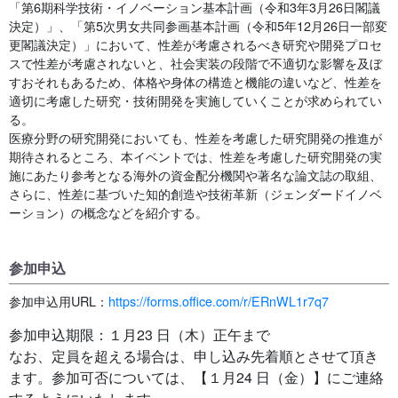
「第6期科学技術・イノベーション基本計画（令和3年3月26日閣議
決定）」、「第5次男女共同参画基本計画（令和5年12月26日一部変
更閣議決定）」において、性差が考慮されるべき研究や開発プロセ
スで性差が考慮されないと、社会実装の段階で不適切な影響を及ぼ
すおそれもあるため、体格や身体の構造と機能の違いなど、性差を
適切に考慮した研究・技術開発を実施していくことが求められてい
る。
医療分野の研究開発においても、性差を考慮した研究開発の推進が
期待されるところ、本イベントでは、性差を考慮した研究開発の実
施にあたり参考となる海外の資金配分機関や著名な論文誌の取組、
さらに、性差に基づいた知的創造や技術革新（ジェンダードイノベ
ーション）の概念などを紹介する。
参加申込
参加申込用URL：
https://forms.office.com/r/ERnWL1r7q7
参加申込期限：１月23 日（木）正午まで
なお、定員を超える場合は、申し込み先着順とさせて頂き
ます。参加可否については、【１月24 日（金）】にご連絡