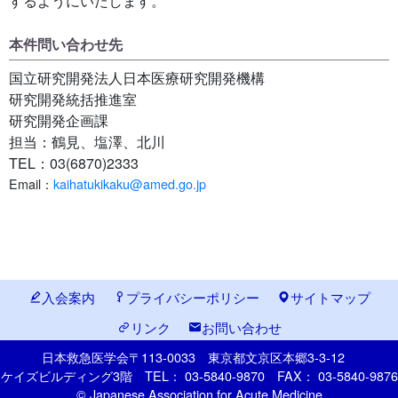
するようにいたします。
本件問い合わせ先
国立研究開発法人日本医療研究開発機構
研究開発統括推進室
研究開発企画課
担当：鶴見、塩澤、北川
TEL：03(6870)2333
Email：
kaihatukikaku@amed.go.jp
入会案内
プライバシーポリシー
サイトマップ
リンク
お問い合わせ
日本救急医学会
〒113-0033
東京都文京区本郷
3-3-12
ケイズビルディング3階
TEL： 03-5840-9870
FAX： 03-5840-9876
© Japanese Association for Acute Medicine