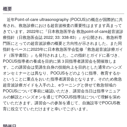
概要
近年Point-of-care ultrasonography (POCUS)の概念が国際的に共
有され、救急診療における超音波検査の重要性はますます高まって
きています。2022年に『日本救急医学会 救急point-of-care超音波診
療指針（日救急医会誌 2022; 33: 338-83）』が公開され、救急科専
門医にとっての超音波診療の概要と方向性が示されました。また同
指針をベースに2023年に日本救急医学会監修『救急超音波診療ガイ
ド（医学書院）』も発刊されました。この指針とガイドに基づき、
POCUS指導者の養成を目的に第３回指導者講習会を開催致しま
す。この講習会は受講生自身の技能向上を目的とした通常のハンズ
オンセミナーとは異なり、POCUSをどのように指導、教育するか
ということに重点をおいた指導者講習会となります。そのため救急
超音波診療ガイドを入手の上、eラーニングと併せて救急領域の
POCUSについて事前に確認いただき、講習会当日は指導マニュア
ルの解説とハンズオンを通じてPOCUS指導法について理解を深め
ていただきます。講習会への参加を通じて、自施設等でPOCUS教
育に役立てていただけますと幸いでございます。
開催日