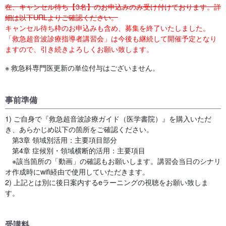
在、キャンセル待ち【3名】のお申込みのみ受け付けております。詳
細は以下URLよりご確認ください。
キャンセル待ち枠のお申込みも含め、募集を終了いたしました。
「救急超音波診療指導者講習会」は今後も継続して開催予定となり
ますので、引き続きよろしくお願い致します。
※ 救急科専門医更新の単位付与はございません。
事前準備
1) ご自身で『救急超音波診療ガイド（医学書院）』を購入いただ
き、あらかじめ以下の箇所をご確認ください。
第3章 領域別活用：主要項目部分
第4章 症候別・領域横断的活用：主要項目
※該当箇所の「動画」の確認もお願いします。講習会当日のシナリ
オ作成時にwifi経由で使用していただきます。
2) 上記とは別に後日案内するeラーニングの視聴をお願い致しま
す。
受講料