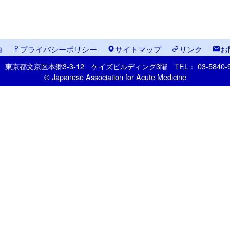
内
プライバシーポリシー
サイトマップ
リンク
お
33
東京都文京区本郷
3-3-12
ケイズビルディング3階
TEL： 03-5840
© Japanese Association for Acute Medicine