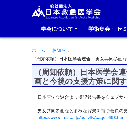
学会について
学術集会・ セ
ホーム
お知らせ
（周知依頼）日本医学会連合 男女共同参画な
（周知依頼）日本医学会連
画と今後の支援方策に関
日本医学会連合より標記報告書をウェブサ
男女共同参画など多様な背景を持つ会員の
https://www.jmsf.or.jp/activity/page_658.html