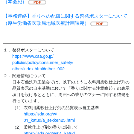
（本会宛）
【事務連絡】香りへの配慮に関する啓発ポスターについて
（厚生労働省医政局地域医療計画課宛）
１．
啓発ポスターについて
https://www.caa.go.jp/
policies/policy/consumer_safety/
other/index.html#other_002
２．
関連情報について
日本石鹸洗剤工業会では、以下のように衣料用柔軟仕上げ剤の
品質表示の自主基準において「香りに関する注意喚起」の表示
項目を設けるとともに、周囲への香りのマナーに関する啓発を
行っています。
（1）
衣料用柔軟仕上げ剤の品質表示自主基準
https://jsda.org/w/
01_katud/a_sekken25.html
（2）
柔軟仕上げ剤の香りに関して
https://jsda.org/w/01_katud