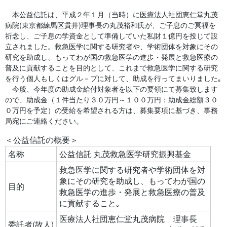
本公益信託は、平成２年１月（当時）に医療法人社団恵仁堂丸茂
病院(東京都練馬区貫井)理事長の丸茂裕和氏が、ご子息のご冥福を
祈念し、ご子息の学資金として準備していた私財１億円を投じて設
立されました。救急医学に関する研究者や、学術団体を対象にその
研究を助成し、もってわが国の救急医学の進歩・発展と救急医療の
普及に貢献することを目的として、これまで救急医学に関する研究
を行う個人もしくはグル－プに対して、助成を行ってまいりました｡
今般、今年度の助成金給付対象者を以下の要領にて募集致します
ので、助成金（１件当たり３０万円～１００万円：助成金総額３０
０万円を予定）の受給を希望される方は、募集要項に基づき、事務
局宛にご連絡ください。
＜公益信託の概要＞
名称
公益信託 丸茂救急医学研究振興基金
救急医学に関する研究者や学術団体を対
象にその研究を助成し、もってわが国の
目的
救急医学の進歩・発展と救急医療の普及
に貢献すること｡
医療法人社団恵仁堂丸茂病院 理事長
委託者(故人)