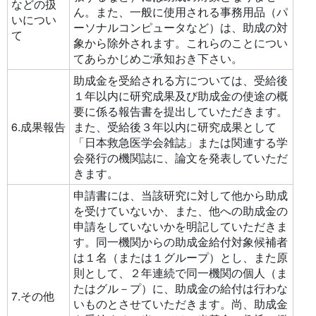
などの扱
ん。また、一般に使用される事務用品（パ
いについ
ーソナルコンピュータなど）は、助成の対
て
象から除外されます。これらのことについ
てあらかじめご承知おき下さい。
助成金を受給される方については、受給後
１年以内に研究成果及び助成金の使途の概
要に係る報告書を提出していただきます。
6.成果報告
また、受給後３年以内に研究成果として
「日本救急医学会雑誌」または関連する学
会発行の機関誌に、論文を発表していただ
きます。
申請書には、当該研究に対して他から助成
を受けていないか、また、他への助成金の
申請をしていないかを明記していただきま
す。同一機関からの助成金給付対象候補者
は１名（または１グループ）とし、また原
則として、２年連続で同一機関の個人（ま
たはグル－プ）に、助成金の給付は行わな
7.その他
いものとさせていただきます。尚、助成金