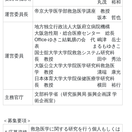
丸茂 裕和
帝京大学医学部救急医学講座 教授
運営委員長
坂本 哲也
地方独立行政法人大阪府立病院機構
大阪急性期・総合医療センター 総長
Office-ゆきこ結氣膳の会 代
嶋津 岳士
表
まるもゆきこ
国士舘大学大学院救急システム研究科
運営委員
長 教授
田中 秀治
大阪公立大学大学院医学研究科救急医
学 教授
溝端 康光
日本体育大学大学院保健医療学研究科
長 教授
横田 裕行
文部科学省（研究振興局 振興企画課 学
主務官庁
術企画室）
＜募集要項＞
救急医学に関する研究を行う個人もしくは
1.応募資格