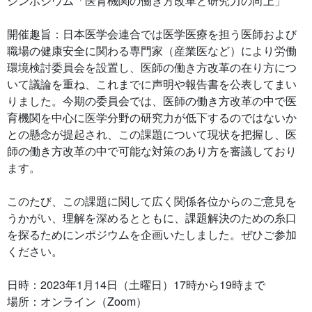
シンポジウム「医育機関の働き方改革と研究力の向上」
開催趣旨：日本医学会連合では医学医療を担う医師および
職場の健康安全に関わる専門家（産業医など）により労働
環境検討委員会を設置し、医師の働き方改革の在り方につ
いて議論を重ね、これまでに声明や報告書を公表してまい
りました。今期の委員会では、医師の働き方改革の中で医
育機関を中心に医学分野の研究力が低下するのではないか
との懸念が提起され、この課題について現状を把握し、医
師の働き方改革の中で可能な対策のあり方を審議しており
ます。
このたび、この課題に関して広く関係各位からのご意見を
うかがい、理解を深めるとともに、課題解決のための糸口
を探るためにンポジウムを企画いたしました。ぜひご参加
ください。
日時：2023年1月14日（土曜日）17時から19時まで
場所：オンライン（Zoom）