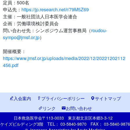
定員：500名
申込先：
https://jp.research.net/r/79M5Z69
主催：一般社団法人日本医学会連合
企画：労働環境検討委員会
問い合わせ先：シンポジウム運営事務局（
roudou-
sympo@jmsf.or.jp
）
開催概要：
https://www.jmsf.or.jp/uploads/media/2022/12/20221202112
456.pdf
入会案内
プライバシーポリシー
サイトマップ
リンク
お問い合わせ
日本救急医学会
〒113-0033
東京都文京区本郷
3-3-12
ケイズビルディング3階
TEL： 03-5840-9870
FAX： 03-5840-9876
© Japanese Association for Acute Medicine