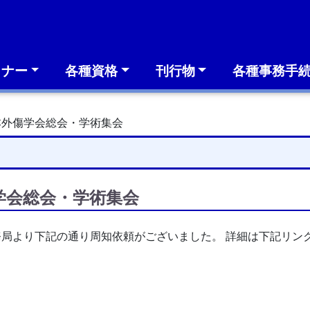
ミナー
各種資格
刊行物
各種事務手
本外傷学会総会・学術集会
学会総会・学術集会
務局より下記の通り周知依頼がございました。 詳細は下記リン