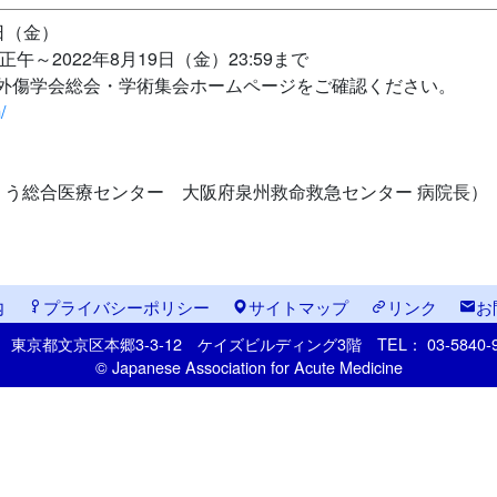
1日（金）
午～2022年8月19日（金）23:59まで
本外傷学会総会・学術集会ホームページをご確認ください。
/
くう総合医療センター 大阪府泉州救命救急センター 病院長）
内
プライバシーポリシー
サイトマップ
リンク
お
33
東京都文京区本郷
3-3-12
ケイズビルディング3階
TEL： 03-5840
© Japanese Association for Acute Medicine