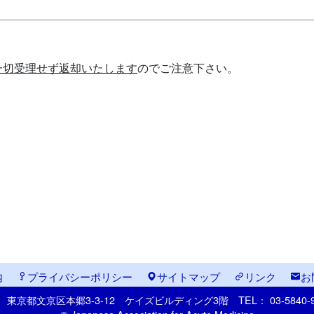
一切受理せず返却いたします
のでご注意下さい。
内
プライバシーポリシー
サイトマップ
リンク
お
33
東京都文京区本郷
3-3-12
ケイズビルディング3階
TEL： 03-5840