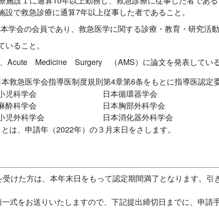
療施設１に通算10年以上勤務し、救急診療に従事した者であ
の施設で救急診療に通算7年以上従事した者であること。
以上本学会の会員であり、救急医学に関する診療・教育・研究活
ていること。
cute Medicine Surgery （AMS）に論文を発表して
日本救急医学会指導医制度規則第4章第6条をもとに指導医認定
小児科学会
日本循環器学会
麻酔科学会
日本胸部外科学会
小児外科学会
日本消化器外科学会
とは、申請年（2022年）の３月末日をさします。
医認定を受けた方は、本年末日をもって認定期間満了となります。
類一式をお送りいたしますので、下記提出締切日までに、申請