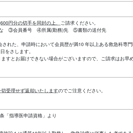
1,600円分の切手を同封の上、
ご請求ください。
な ③会員番号 ④所属(勤務)先 ⑤書類の送付先
会された、申請時において会員歴が満10 年以上ある救急科専
末日をさします。
きますとお届けできない場合がございますので、ご請求はお早
一切受理せず返却いたします
のでご注意ください。
4条「指導医申請資格」より