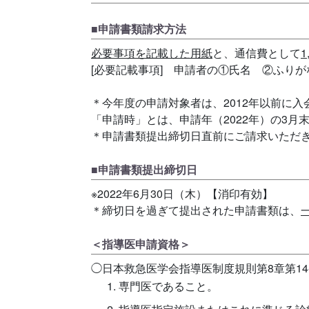
■申請書類請求方法
必要事項を記載した用紙
と、通信費として
[必要記載事項] 申請者の①氏名 ②ふりが
＊今年度の申請対象者は、2012年以前に入
「申請時」とは、申請年（2022年）の3月
＊申請書類提出締切日直前にご請求いただ
■申請書類提出締切日
※2022年6月30日（木）【消印有効】
＊締切日を過ぎて提出された申請書類は、
＜指導医申請資格＞
◯日本救急医学会指導医制度規則第8章第1
専門医であること。