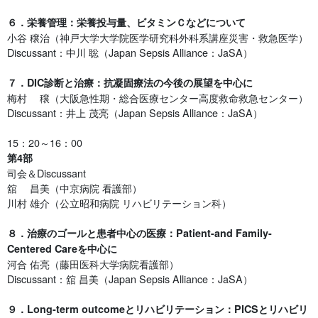
６．栄養管理：栄養投与量、ビタミンＣなどについて
小谷 穣治（神戸大学大学院医学研究科外科系講座災害・救急医学）
Discussant：中川 聡（Japan Sepsis Alliance：JaSA）
７．DIC診断と治療：抗凝固療法の今後の展望を中心に
梅村 穣（大阪急性期・総合医療センター高度救命救急センター）
Discussant：井上 茂亮（Japan Sepsis Alliance：JaSA）
15：20～16：00
第4部
司会＆Discussant
舘 昌美（中京病院 看護部）
川村 雄介（公立昭和病院 リハビリテーション科）
８．治療のゴールと患者中心の医療：Patient-and Family-
Centered Careを中心に
河合 佑亮（藤田医科大学病院看護部）
Discussant：舘 昌美（Japan Sepsis Alliance：JaSA）
９．Long-term outcomeとリハビリテーション：PICSとリハビリ