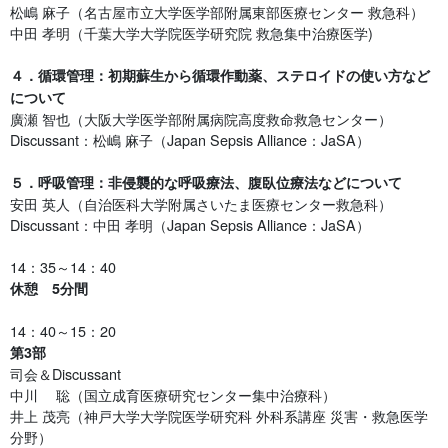
松嶋 麻子（名古屋市立大学医学部附属東部医療センター 救急科）
中田 孝明（千葉大学大学院医学研究院 救急集中治療医学)
４．循環管理：初期蘇生から循環作動薬、ステロイドの使い方など
について
廣瀬 智也（大阪大学医学部附属病院高度救命救急センター）
Discussant：松嶋 麻子（Japan Sepsis Alliance：JaSA）
５．呼吸管理：非侵襲的な呼吸療法、腹臥位療法などについて
安田 英人（自治医科大学附属さいたま医療センター救急科）
Discussant：中田 孝明（Japan Sepsis Alliance：JaSA）
14：35～14：40
休憩 5分間
14：40～15：20
第3部
司会＆Discussant
中川 聡（国立成育医療研究センター集中治療科）
井上 茂亮（神戸大学大学院医学研究科 外科系講座 災害・救急医学
分野）