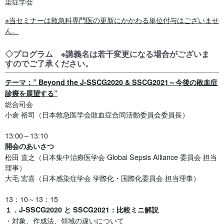
染症学会
※当セミナーは救急科専門医の更新にかかわる単位付与はございませ
ん。
◇プログラム ※講義名は若干変更になる場合がございま
すのでご了承ください。
テーマ：” Beyond the J-SSCG2020 & SSCG2021～今後の敗血症
診療を展望する”
総合司会
小倉 裕司（日本救急医学会敗血症合同活動委員会委員長）
13:00～13:10
開会のあいさつ
松田 直之（日本集中治療医学会 Global Sepsis Alliance 委員会 担当
理事）
大毛 宏喜（日本感染症学会 学際化・国際化委員会 担当理事）
13：10～13：15
１．J-SSCG2020 と SSCG2021：比較ミニ解説
・対象、作成法、領域の違いについて