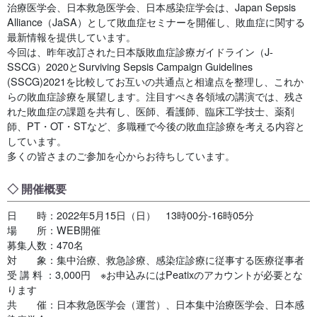
治療医学会、日本救急医学会、日本感染症学会は、Japan Sepsis
Alliance（JaSA）として敗血症セミナーを開催し、敗血症に関する
最新情報を提供しています。
今回は、昨年改訂された日本版敗血症診療ガイドライン（J-
SSCG）2020とSurviving Sepsis Campaign Guidelines
(SSCG)2021を比較してお互いの共通点と相違点を整理し、これか
らの敗血症診療を展望します。注目すべき各領域の講演では、残さ
れた敗血症の課題を共有し、医師、看護師、臨床工学技士、薬剤
師、PT・OT・STなど、多職種で今後の敗血症診療を考える内容と
しています。
多くの皆さまのご参加を心からお待ちしています。
◇ 開催概要
日 時：2022年5月15日（日） 13時00分-16時05分
場 所：WEB開催
募集人数：470名
対 象：集中治療、救急診療、感染症診療に従事する医療従事者
受 講 料 ：3,000円 ※お申込みにはPeatixのアカウントが必要とな
ります
共 催：日本救急医学会（運営）、日本集中治療医学会、日本感