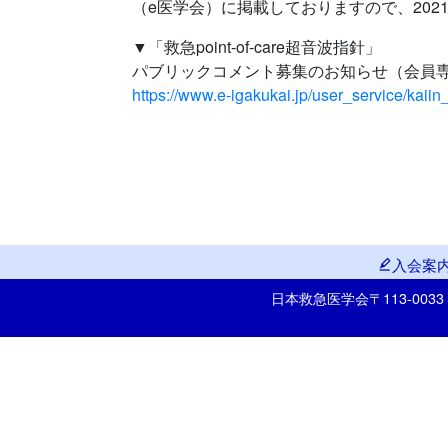
（e医学会）に掲載しておりますので、202
▼「救急point-of-care超音波指針」
パブリックコメント募集のお知らせ（会員専
https://www.e-igakukai.jp/user_service/k
入会案
日本救急医学会
〒113-00