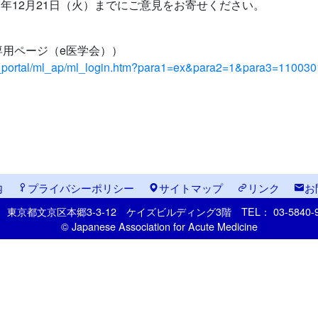
1年12月21日（火）までにご意見をお寄せください。
用ページ（e医学会））
aiin_portal/ml_ap/ml_login.htm?para1=ex&para2=1&para3=110
内
プライバシーポリシー
サイトマップ
リンク
お
33
東京都文京区本郷
3-3-12
ケイズビルディング3階
TEL： 03-5840
© Japanese Association for Acute Medicine