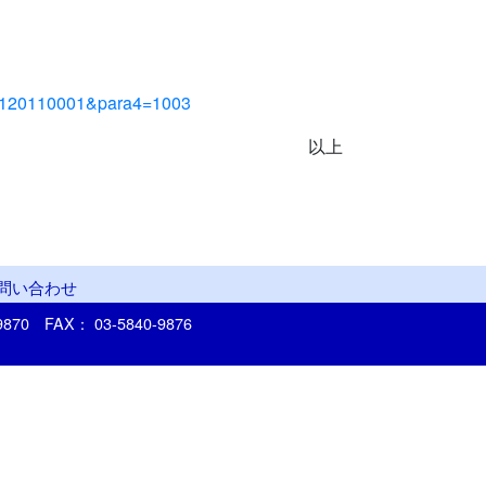
030120110001&para4=1003
以上
問い合わせ
-9870
FAX： 03-5840-9876