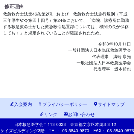
修正理由
救急救命士法第46条第2項、および 救急救命士法施行規則（平成
三年厚生省令第四十四号）第24条において、「病院、診療所に勤務
する救急救命士がした救急救命処置録については、機関の長が保存
しておく」と規定されていることが確認されたため。
令和3年10月11日
一般社団法人日本臨床救急医学会
代表理事 溝端 康光
一般社団法人日本救急医学会
代表理事 坂本哲也
入会案内
プライバシーポリシー
サイトマップ
リンク
お問い合わせ
日本救急医学会
〒113-0033
東京都文京区本郷
3-3-12
ケイズビルディング3階
TEL： 03-5840-9870
FAX： 03-5840-9876