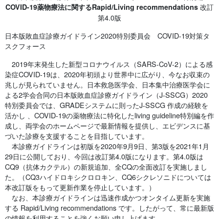
改訂
COVID-19薬物療法に関するRapid/Living recommendations
第4.0版
日本版敗血症診療ガイドライン2020特別委員会 COVID-19対策タ
スクフォース
2019年末発生した新型コロナウイルス（SARS-CoV-2）による感
染症COVID-19は、2020年初頭より世界中に広がり、今なお収束の
兆しが見られていません。日本救急医学会、日本集中治療医学会に
よる2学会合同の日本版敗血症診療ガイドライン（J-SSCG）2020
特別委員会では、GRADEシステムに則ったJ-SSCG 作成の経験を
活かし 、COVID-19の薬物療法に特化したliving guideline特別編を作
成し、両学会のホームページで最新情報を提供し、エビデンスに基
づいた診療を支援することを目指しています。
本診療ガイドラインは初版を2020年9月9日、第3版を2021年1月
29日に公開しており、今回は改訂第4.0版になります。第4.0版は
CQ9（抗体カクテル）の新規追加、全CQの全面改訂を実施しまし
た。（CQ3ハイドロキシクロロキン、CQ6シクレソニドについては
本改訂版をもって更新作業を停止しています。）
なお、本診療ガイドラインは迅速作成かつオンタイム更新を実施
する Rapid/Living recommendations です。したがって、常に最新版
の情報を利用することを強くお願い申し上げます。