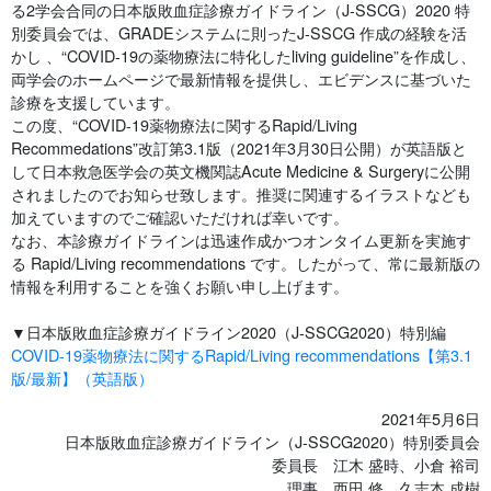
る2学会合同の日本版敗血症診療ガイドライン（J-SSCG）2020 特
別委員会では、GRADEシステムに則ったJ-SSCG 作成の経験を活
かし 、“COVID-19の薬物療法に特化したliving guideline”を作成し、
両学会のホームページで最新情報を提供し、エビデンスに基づいた
診療を支援しています。
この度、“COVID-19薬物療法に関するRapid/Living
Recommedations”改訂第3.1版（2021年3月30日公開）が英語版と
して日本救急医学会の英文機関誌Acute Medicine & Surgeryに公開
されましたのでお知らせ致します。推奨に関連するイラストなども
加えていますのでご確認いただければ幸いです。
なお、本診療ガイドラインは迅速作成かつオンタイム更新を実施す
る Rapid/Living recommendations です。したがって、常に最新版の
情報を利用することを強くお願い申し上げます。
▼日本版敗血症診療ガイドライン2020（J-SSCG2020）特別編
COVID-19薬物療法に関するRapid/Living recommendations【第3.1
版/最新】（英語版）
2021年5月6日
日本版敗血症診療ガイドライン（J-SSCG2020）特別委員会
委員長 江木 盛時、小倉 裕司
理事 西田 修、久志本 成樹