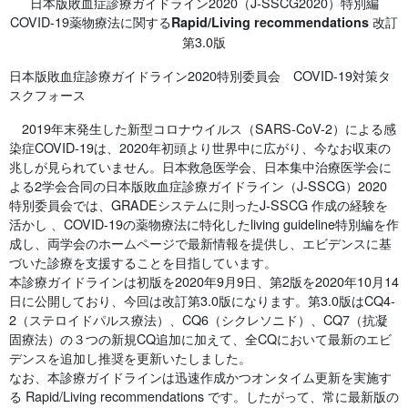
日本版敗血症診療ガイドライン2020（J-SSCG2020）特別編
COVID-19薬物療法に関する
改訂
Rapid/Living recommendations
第3.0版
日本版敗血症診療ガイドライン2020特別委員会 COVID-19対策タ
スクフォース
2019年末発生した新型コロナウイルス（SARS-CoV-2）による感
染症COVID-19は、2020年初頭より世界中に広がり、今なお収束の
兆しが見られていません。日本救急医学会、日本集中治療医学会に
よる2学会合同の日本版敗血症診療ガイドライン（J-SSCG）2020
特別委員会では、GRADEシステムに則ったJ-SSCG 作成の経験を
活かし 、COVID-19の薬物療法に特化したliving guideline特別編を作
成し、両学会のホームページで最新情報を提供し、エビデンスに基
づいた診療を支援することを目指しています。
本診療ガイドラインは初版を2020年9月9日、第2版を2020年10月14
日に公開しており、今回は改訂第3.0版になります。第3.0版はCQ4-
2（ステロイドパルス療法）、CQ6（シクレソニド）、CQ7（抗凝
固療法）の３つの新規CQ追加に加えて、全CQにおいて最新のエビ
デンスを追加し推奨を更新いたしました。
なお、本診療ガイドラインは迅速作成かつオンタイム更新を実施す
る Rapid/Living recommendations です。したがって、常に最新版の