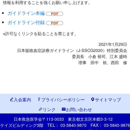
情報を利用することを強くお願い申し上げます。
ガイドライン本編
ガイドライン付録
※許可なくリンクを貼ることを禁じます。
2021年1月29日
日本版敗血症診療ガイドライン（J-SSCG2020）特別委員会
委員長 小倉 裕司、江木 盛時
理事 田中 裕、西田 修
入会案内
プライバシーポリシー
サイトマップ
リンク
お問い合わせ
日本救急医学会
〒113-0033
東京都文京区本郷
3-3-12
ケイズビルディング3階
TEL： 03-5840-9870
FAX： 03-5840-9876