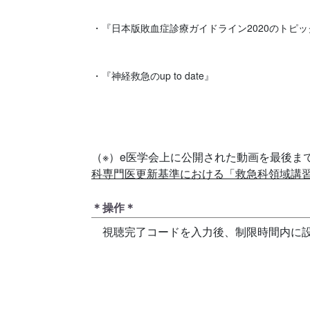
・『日本版敗血症診療ガイドライン2020のトピッ
・『神経救急のup to date』
（※）e医学会上に公開された動画を最後ま
科専門医更新基準における「救急科領域講
＊操作＊
視聴完了コードを入力後、制限時間内に設問