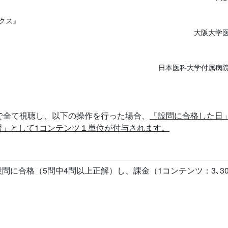
クス』
大阪大学
日本医科大学付属病院
で全て視聴し、以下の操作を行った場合、
「設問に合格した日」
習」として1コンテンツ１単位が付与されます。
に合格（5問中4問以上正解）し、課金（1コンテンツ：3､3