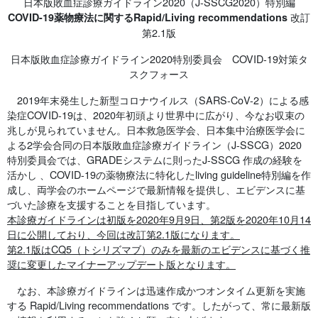
日本版敗血症診療ガイドライン2020（J-SSCG2020）特別編
改訂
COVID-19薬物療法に関するRapid/Living recommendations
第2.1版
日本版敗血症診療ガイドライン2020特別委員会 COVID-19対策タ
スクフォース
2019年末発生した新型コロナウイルス（SARS-CoV-2）による感
染症COVID-19は、2020年初頭より世界中に広がり、今なお収束の
兆しが見られていません。日本救急医学会、日本集中治療医学会に
よる2学会合同の日本版敗血症診療ガイドライン（J-SSCG）2020
特別委員会では、GRADEシステムに則ったJ-SSCG 作成の経験を
活かし 、COVID-19の薬物療法に特化したliving guideline特別編を作
成し、両学会のホームページで最新情報を提供し、エビデンスに基
づいた診療を支援することを目指しています。
本診療ガイドラインは初版を2020年9月9日、第2版を2020年10月14
日に公開しており、今回は改訂第2.1版になります。
第2.1版はCQ5（トシリズマブ）のみを最新のエビデンスに基づく推
奨に変更したマイナーアップデート版となります。
なお、本診療ガイドラインは迅速作成かつオンタイム更新を実施
する Rapid/Living recommendations です。したがって、常に最新版