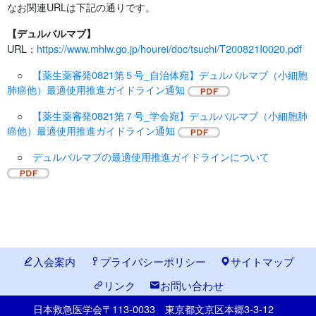
なお関連URLは下記の通りです。
【デュルバルマブ】
URL：
https://www.mhlw.go.jp/hourei/doc/tsuchi/T200821I0020.pdf
○
【薬生薬審発0821第５号_自治体宛】デュルバルマブ（小細胞
肺癌他）最適使用推進ガイドライン通知
○
【薬生薬審発0821第７号_学会宛】デュルバルマブ（小細胞肺
癌他）最適使用推進ガイドライン通知
○
デュルバルマブの最適使用推進ガイドラインについて
入会案内
プライバシーポリシー
サイトマップ
リンク
お問い合わせ
日本救急医学会
〒113-0033
東京都文京区本郷
3-3-12