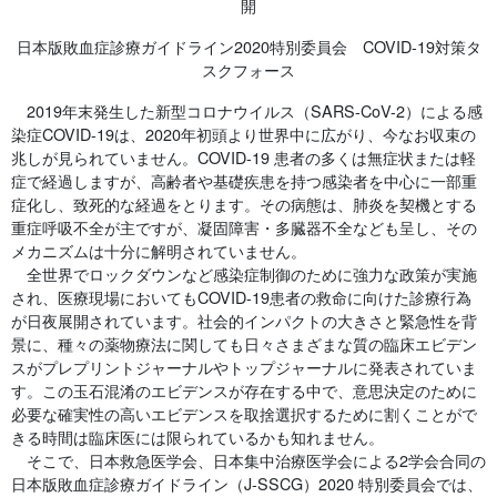
開
日本版敗血症診療ガイドライン2020特別委員会 COVID-19対策タ
スクフォース
2019年末発生した新型コロナウイルス（SARS-CoV-2）による感
染症COVID-19は、2020年初頭より世界中に広がり、今なお収束の
兆しが見られていません。COVID-19 患者の多くは無症状または軽
症で経過しますが、高齢者や基礎疾患を持つ感染者を中心に一部重
症化し、致死的な経過をとります。その病態は、肺炎を契機とする
重症呼吸不全が主ですが、凝固障害・多臓器不全なども呈し、その
メカニズムは十分に解明されていません。
全世界でロックダウンなど感染症制御のために強力な政策が実施
され、医療現場においてもCOVID-19患者の救命に向けた診療行為
が日夜展開されています。社会的インパクトの大きさと緊急性を背
景に、種々の薬物療法に関しても日々さまざまな質の臨床エビデン
スがプレプリントジャーナルやトップジャーナルに発表されていま
す。この玉石混淆のエビデンスが存在する中で、意思決定のために
必要な確実性の高いエビデンスを取捨選択するために割くことがで
きる時間は臨床医には限られているかも知れません。
そこで、日本救急医学会、日本集中治療医学会による2学会合同の
日本版敗血症診療ガイドライン（J-SSCG）2020 特別委員会では、