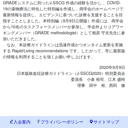
GRADEシステムに則ったJ-SSCG 作成の経験を活かし 、COVID-
19の薬物療法に特化した特別編を作成し、両学会のホームページで
最新情報を提供し、エビデンスに基づいた診療を支援することを目
指すこととしました。本特別編（9月9日公開版）作成には、両学会
から10名のタスクフォースメンバーが参加し、学会外よりコアワー
キングメンバー（GRADE methodologist）として相原 守夫先生に参
加いただきました。
なお、本診療ガイドラインは迅速作成かつオンタイム更新を実施
する Rapid/Living recommendations です。したがって、常に最新版
の情報を利用することを強くお願い申し上げます。
2020年9月9日
日本版敗血症診療ガイドライン（J-SSCG2020）特別委員会
委員長 小倉 裕司、江木 盛時
理事 田中 裕、西田 修
入会案内
プライバシーポリシー
サイトマップ