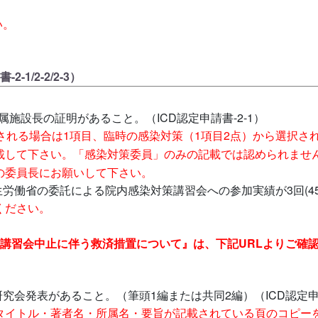
い。
1/2-2/2-3）
施設長の証明があること。（ICD認定申請書-2-1）
される場合は1項目、臨時の感染対策（1項目2点）から選択さ
載して下さい。「感染対策委員」のみの記載では認められませ
の委員長にお願いして下さい。
省の委託による院内感染対策講習会への参加実績が3回(45点)以
ください。
CD講習会中止に伴う救済措置について』は、下記URLよりご確
会発表があること。（筆頭1編または共同2編）（ICD認定申請
タイトル・著者名・所属名・要旨が記載されている頁のコピー