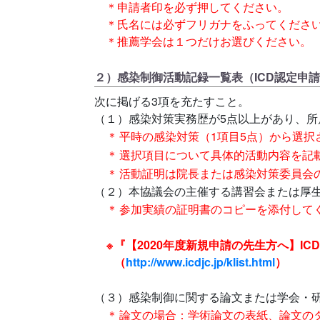
＊申請者印を必ず押してください。
＊氏名には必ずフリガナをふってくださ
＊推薦学会は１つだけお選びください。
２）感染制御活動記録一覧表（ICD認定申請書-2-
次に掲げる3項を充たすこと。
（１）感染対策実務歴が5点以上があり、所属
＊
平時の感染対策（1項目5点）から選択
＊
選択項目について具体的活動内容を記
＊
活動証明は院長または感染対策委員会
（２）本協議会の主催する講習会または厚生労働
＊
参加実績の証明書のコピーを添付して
※
『【2020年度新規申請の先生方へ】I
（
http://www.icdjc.jp/klist.html
）
（３）感染制御に関する論文または学会・研究
＊
論文の場合：学術論文の表紙、論文の