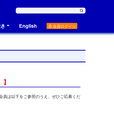
続き
English
会員ログイン
て
）】
会会員は以下をご参照のうえ、ぜひご応募くだ