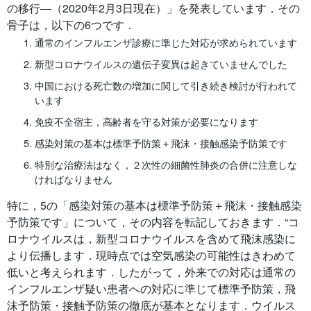
の移行―（2020年2月3日現在）」を発表しています．その
骨子は，以下の6つです．
通常のインフルエンザ診療に準じた対応が求められています
新型コロナウイルスの遺伝子変異は起きていませんでした
中国における死亡数の増加に関して引き続き検討が行われて
います
免疫不全宿主，高齢者を守る対策が必要になります
感染対策の基本は標準予防策＋飛沫・接触感染予防策です
特別な治療法はなく，２次性の細菌性肺炎の合併に注意しな
ければなりません
特に，5の「感染対策の基本は標準予防策＋飛沫・接触感染
予防策です」について，その内容を転記しておきます．“コ
ロナウイルスは，新型コロナウイルスを含めて飛沫感染に
より伝播します．現時点では空気感染の可能性はきわめて
低いと考えられます．したがって，外来での対応は通常の
インフルエンザ疑い患者への対応に準じて標準予防策，飛
沫予防策・接触予防策の徹底が基本となります．ウイルス