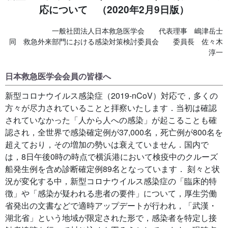
応について （2020年2月9日版）
一般社団法人日本救急医学会 代表理事 嶋津岳士
同 救急外来部門における感染対策検討委員会 委員長 佐々木
淳一
日本救急医学会会員の皆様へ
新型コロナウイルス感染症（2019-nCoV）対応で，多くの
方々が尽力されていることと拝察いたします．当初は確認
されていなかった「人から人への感染」が起こることも確
認され，全世界で感染確定例が37,000名，死亡例が800名を
超えており，その増加の勢いは衰えていません．国内で
は，8日午後0時の時点で横浜港において検疫中のクルーズ
船発生例を含め診断確定例89名となっています． 刻々と状
況が変化する中，新型コロナウイルス感染症の「臨床的特
徴」や「感染が疑われる患者の要件」について，厚生労働
省発出の文書などで適時アップデートが行われ，「武漢・
湖北省」という地域が限定された形で，感染者を特定し接