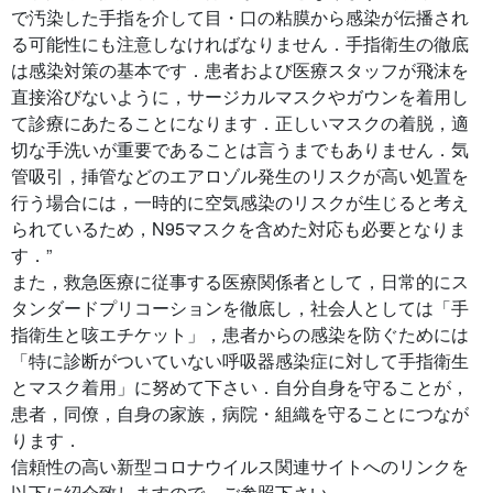
で汚染した手指を介して目・口の粘膜から感染が伝播され
る可能性にも注意しなければなりません．手指衛生の徹底
は感染対策の基本です．患者および医療スタッフが飛沫を
直接浴びないように，サージカルマスクやガウンを着用し
て診療にあたることになります．正しいマスクの着脱，適
切な手洗いが重要であることは言うまでもありません．気
管吸引，挿管などのエアロゾル発生のリスクが高い処置を
行う場合には，一時的に空気感染のリスクが生じると考え
られているため，N95マスクを含めた対応も必要となりま
す．”
また，救急医療に従事する医療関係者として，日常的にス
タンダードプリコーションを徹底し，社会人としては「手
指衛生と咳エチケット」，患者からの感染を防ぐためには
「特に診断がついていない呼吸器感染症に対して手指衛生
とマスク着用」に努めて下さい．自分自身を守ることが，
患者，同僚，自身の家族，病院・組織を守ることにつなが
ります．
信頼性の高い新型コロナウイルス関連サイトへのリンクを
以下に紹介致しますので，ご参照下さい．