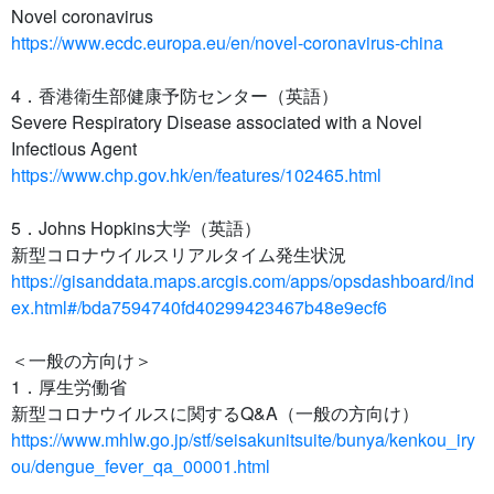
Novel coronavirus
https://www.ecdc.europa.eu/en/novel-coronavirus-china
4．香港衛生部健康予防センター（英語）
Severe Respiratory Disease associated with a Novel
Infectious Agent
https://www.chp.gov.hk/en/features/102465.html
5．Johns Hopkins大学（英語）
新型コロナウイルスリアルタイム発生状況
https://gisanddata.maps.arcgis.com/apps/opsdashboard/ind
ex.html#/bda7594740fd40299423467b48e9ecf6
＜一般の方向け＞
1．厚生労働省
新型コロナウイルスに関するQ&A（一般の方向け）
https://www.mhlw.go.jp/stf/seisakunitsuite/bunya/kenkou_iry
ou/dengue_fever_qa_00001.html