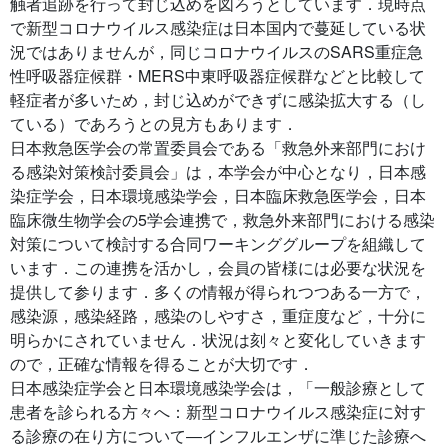
触者追跡を行って封じ込めを図ろうとしています．現時点
で新型コロナウイルス感染症は日本国内で蔓延している状
況ではありませんが，同じコロナウイルスのSARS重症急
性呼吸器症候群・MERS中東呼吸器症候群などと比較して
軽症者が多いため，封じ込めができずに感染拡大する（し
ている）であろうとの見方もあります．
日本救急医学会の常置委員会である「救急外来部門におけ
る感染対策検討委員会」は，本学会が中心となり，日本感
染症学会，日本環境感染学会，日本臨床救急医学会，日本
臨床微生物学会の5学会連携で，救急外来部門における感染
対策について検討する合同ワーキンググループを組織して
います．この連携を活かし，会員の皆様には必要な状況を
提供して参ります．多くの情報が得られつつある一方で，
感染源，感染経路，感染のしやすさ，重症度など，十分に
明らかにされていません．状況は刻々と変化していきます
ので，正確な情報を得ることが大切です．
日本感染症学会と日本環境感染学会は，「一般診療として
患者を診られる方々へ：新型コロナウイルス感染症に対す
る診療の在り方について―インフルエンザに準じた診療へ