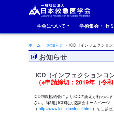
学会について
学術集会・ セ
ホーム
お知らせ
ICD（インフェクショ
お知らせ
ICD（インフェクションコ
（※申請締切：2019年（令和
ICD制度協議会によりICDの認定が行わ
さい。詳細はICD制度協議会ホームページ
（
http://www.icdjc.jp/sinsei.html
）をご参照