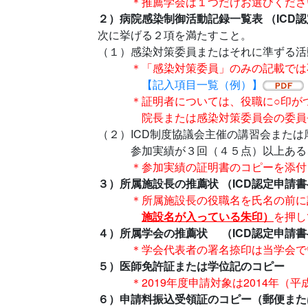
＊推薦学会は１つだけお選びくださ
２）病院感染制御活動記録一覧表 （ICD認
次に挙げる２項を満たすこと。
（１）感染対策委員またはそれに準ずる活
＊「感染対策委員」のみの記載では
【記入項目一覧（例）】
＊証明者については、役職に○印がつ
院長または感染対策委員会の委員長
（２）ICD制度協議会主催の講習会また
参加実績が３回（４５点）以上ある
＊参加実績の証明書のコピーを添付
３）所属施設長の推薦状 （ICD認定申請書
＊所属施設長の役職名を氏名の前に
施設名が入っている朱印）
を押し
４）所属学会の推薦状 （ICD認定申請書-
＊学会代表者の署名捺印は当学会で
５）医師免許証または学位記のコピー
＊2019年度申請対象は2014年（平
６）申請料振込受領証のコピー（郵便また