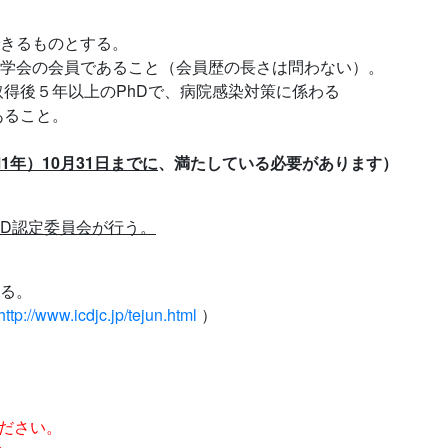
できるものとする。
の学会の会員であること（会員歴の長さは問わない）。
得後５年以上のPhDで、病院感染対策に係わる
ること。
和1年）10月31日までに
、満たしている必要があります）
CD認定委員会が行う。
ある。
http://www.icdjc.jp/tejun.html
）
ださい。