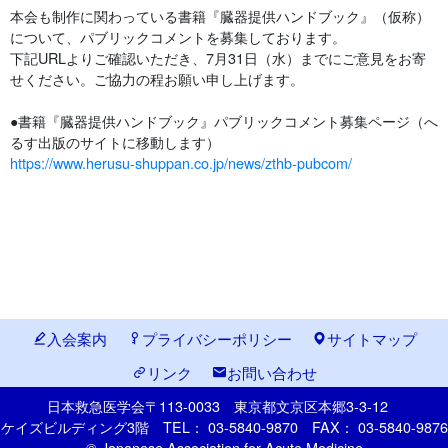
本会も制作に関わっている書籍『臓器提供ハンドブック』（仮称）
について、パブリックコメントを募集しております。
下記URLよりご確認いただき、7月31日（水）までにご意見をお寄
せください。ご協力の程お願い申し上げます。
●書籍『臓器提供ハンドブック』パブリックコメント募集ページ（へ
るす出版のサイトに移動します）
https://www.herusu-shuppan.co.jp/news/zthb-pubcom/
入会案内
プライバシーポリシー
サイトマップ
リンク
お問い合わせ
日本救急医学会
〒113-0033
東京都文京区本郷
3-3-12
ケイズビルディング3階
TEL： 03-5840-9870
FAX： 03-5840-9876
© Japanese Association for Acute Medicine