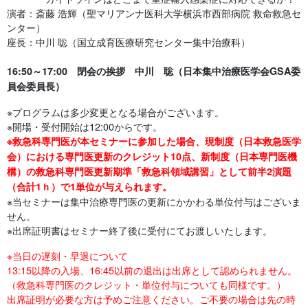
演者：斎藤 浩輝（聖マリアンナ医科大学横浜市西部病院 救命救急セ
ンター）
座長：中川 聡（国立成育医療研究センター集中治療科）
16:50～17:00 閉会の挨拶 中川 聡（日本集中治療医学会GSA委
員会委員長）
※プログラムは多少変更となる場合がございます。
※開場・受付開始は12:00からです。
※救急科専門医が本セミナーに参加した場合、現制度（日本救急医学
会）における専門医更新のクレジット10点、新制度（日本専門医機
構）の救急科専門医更新期準「救急科領域講習」として前半2演題
（合計1ｈ）で1単位が与えられます。
※当セミナーは集中治療専門医の更新にかかわる単位付与はございま
せん。
※出席証明書はセミナー終了後に受付にてお渡しいたします。
※当日の遅刻・早退について
13:15以降の入場、16:45以前の退出は出席として認められません。
（救急科専門医のクレジット・単位付与についても同様です。）
出席証明が必要な方は予めご注意ください。ご不要の場合は先の時