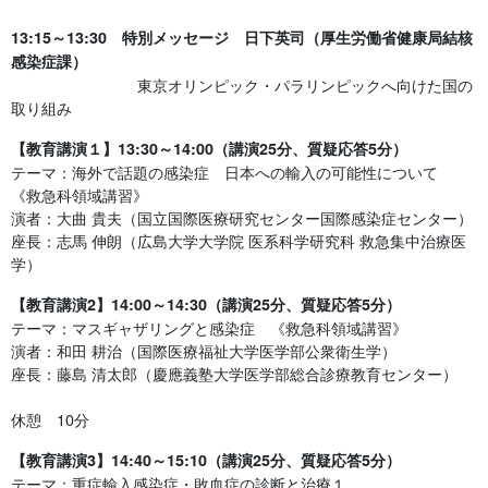
13:15～13:30 特別メッセージ 日下英司（厚生労働省健康局結核
感染症課）
東京オリンピック・パラリンピックへ向けた国の
取り組み
【教育講演１】13:30～14:00（講演25分、質疑応答5分）
テーマ：海外で話題の感染症 日本への輸入の可能性について
《救急科領域講習》
演者：大曲 貴夫（国立国際医療研究センター国際感染症センター）
座長：志馬 伸朗（広島大学大学院 医系科学研究科 救急集中治療医
学）
【教育講演2】14:00～14:30（講演25分、質疑応答5分）
テーマ：マスギャザリングと感染症 《救急科領域講習》
演者：和田 耕治（国際医療福祉大学医学部公衆衛生学）
座長：藤島 清太郎（慶應義塾大学医学部総合診療教育センター）
休憩 10分
【教育講演3】14:40～15:10（講演25分、質疑応答5分）
テーマ：重症輸入感染症・敗血症の診断と治療１．