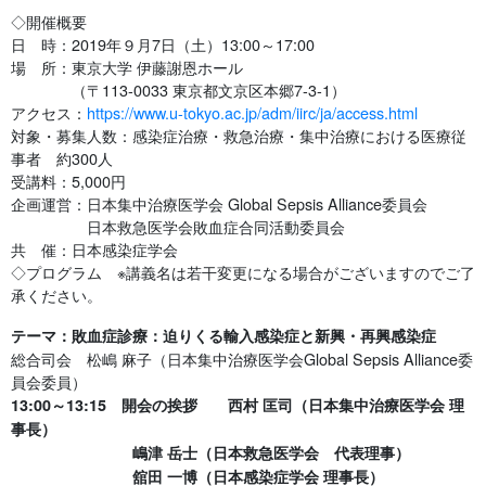
◇開催概要
日 時：2019年９月7日（土）13:00～17:00
場 所：東京大学 伊藤謝恩ホール
（〒113-0033 東京都文京区本郷7-3-1）
アクセス：
https://www.u-tokyo.ac.jp/adm/iirc/ja/access.html
対象・募集人数：感染症治療・救急治療・集中治療における医療従
事者 約300人
受講料：5,000円
企画運営：日本集中治療医学会 Global Sepsis Alliance委員会
日本救急医学会敗血症合同活動委員会
共 催：日本感染症学会
◇プログラム ※講義名は若干変更になる場合がございますのでご了
承ください。
テーマ：敗血症診療：迫りくる輸入感染症と新興・再興感染症
総合司会 松嶋 麻子（日本集中治療医学会Global Sepsis Alliance委
員会委員）
13:00～13:15 開会の挨拶 西村 匡司（日本集中治療医学会 理
事長）
嶋津 岳士（日本救急医学会 代表理事）
舘田 一博（日本感染症学会 理事長）