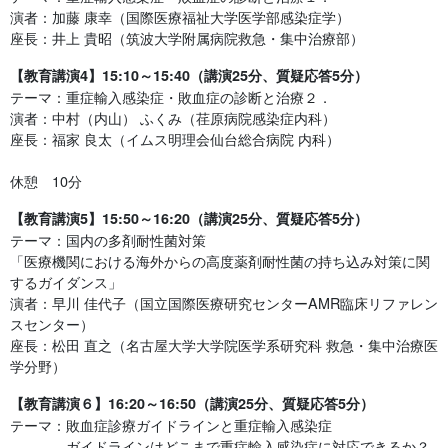
演者：加藤 康幸（国際医療福祉大学医学部感染症学）
座長：井上 貴昭（筑波大学附属病院救急・集中治療部）
【教育講演4】15:10～15:40（講演25分、質疑応答5分）
テーマ：重症輸入感染症・敗血症の診断と治療２．
演者：中村（内山） ふくみ（荏原病院感染症内科）
座長：福家 良太（イムス明理会仙台総合病院 内科）
休憩 10分
【教育講演5】15:50～16:20（講演25分、質疑応答5分）
テーマ：国内の多剤耐性菌対策
「医療機関における海外からの高度薬剤耐性菌の持ち込み対策に関
するガイダンス」
演者：早川 佳代子（国立国際医療研究センターAMR臨床リファレン
スセンター）
座長：松田 直之（名古屋大学大学院医学系研究科 救急・集中治療医
学分野）
【教育講演６】16:20～16:50（講演25分、質疑応答5分）
テーマ：敗血症診療ガイドラインと重症輸入感染症
ガイドラインはどこまで重症輸入感染症に対応できるか？