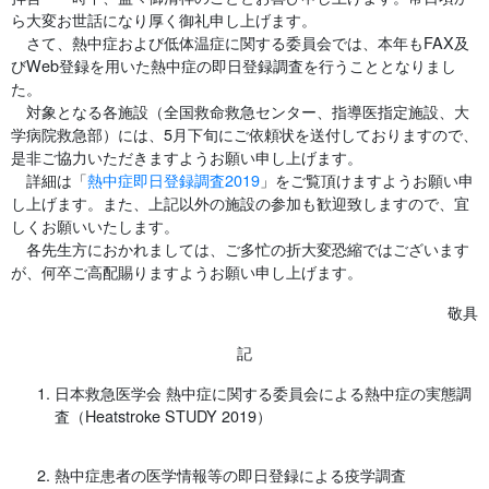
ら大変お世話になり厚く御礼申し上げます。
さて、熱中症および低体温症に関する委員会では、本年もFAX及
びWeb登録を用いた熱中症の即日登録調査を行うこととなりまし
た。
対象となる各施設（全国救命救急センター、指導医指定施設、大
学病院救急部）には、5月下旬にご依頼状を送付しておりますので、
是非ご協力いただきますようお願い申し上げます。
詳細は「
熱中症即日登録調査2019
」をご覧頂けますようお願い申
し上げます。また、上記以外の施設の参加も歓迎致しますので、宜
しくお願いいたします。
各先生方におかれましては、ご多忙の折大変恐縮ではございます
が、何卒ご高配賜りますようお願い申し上げます。
敬具
記
日本救急医学会 熱中症に関する委員会による熱中症の実態調
査（Heatstroke STUDY 2019）
熱中症患者の医学情報等の即日登録による疫学調査