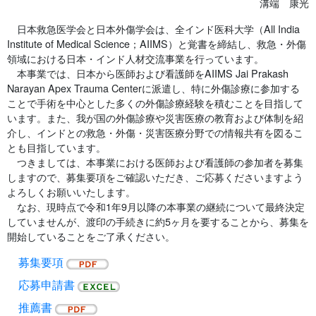
溝端 康光
日本救急医学会と日本外傷学会は、全インド医科大学（All India
Institute of Medical Science；AIIMS）と覚書を締結し、救急・外傷
領域における日本・インド人材交流事業を行っています。
本事業では、日本から医師および看護師をAIIMS Jai Prakash
Narayan Apex Trauma Centerに派遣し、特に外傷診療に参加する
ことで手術を中心とした多くの外傷診療経験を積むことを目指して
います。また、我が国の外傷診療や災害医療の教育および体制を紹
介し、インドとの救急・外傷・災害医療分野での情報共有を図るこ
とも目指しています。
つきましては、本事業における医師および看護師の参加者を募集
しますので、募集要項をご確認いただき、ご応募くださいますよう
よろしくお願いいたします。
なお、現時点で令和1年9月以降の本事業の継続について最終決定
していませんが、渡印の手続きに約5ヶ月を要することから、募集を
開始していることをご了承ください。
募集要項
応募申請書
推薦書