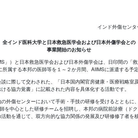
インド外傷センタ
全インド医科大学と日本救急医学会および日本外傷学会との
事業開始のお知らせ
MS」）と日本救急医学会および日本外傷学会は、日印間の「
に所属する本邦の医師等を１～２か月間、AIIMSに派遣する予
印首脳会談に際して交わされた、「日本国内閣官房健康・医療戦略
おける協力覚書」に記載された内容を具体化する活動です。
の外傷センターにおいて手術・手技の研修を受けるとともに、
看護師を中心とした研修チームを招聘し、本邦の病院前診療（ド
の活動を通じて、双方向的な協力関係の発展及び研修修了者を