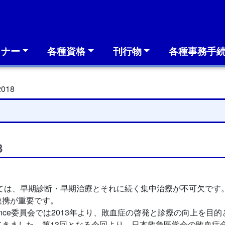
ミナー
各種資格
刊行物
各種事務手
018
8
ては、早期診断・早期治療とそれに続く集中治療が不可欠です
連携が重要です。
 Alliance委員会では2013年より、敗血症の啓発と診療の向
きました。第13回となる今回より、日本救急医学会の敗血症