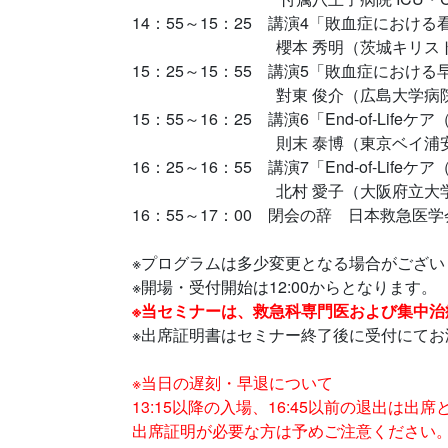
14：55～15：25 講演4「敗血症にお
櫻本 秀明（茨城キリスト教大
15：25～15：55 講演5「敗血症におけ
對東 俊介（広島大学病院診療支
15：55～16：25 講演6「End-of-Lif
則末 泰博（東京ベイ浦安市川医
16：25～16：55 講演7「End-of-Lif
北村 愛子（大阪府立大学地域
16：55～17：00 閉会の辞 日本救急医
※プログラムは多少変更となる場合がござい
※開場・受付開始は12:00からとなります。
※当セミナーは、救急科専門医および集中
※出席証明書はセミナー終了後に受付にてお
※当日の遅刻・早退について
13:15以降の入場、16:45以前の退出は出
出席証明が必要な方は予めご注意ください