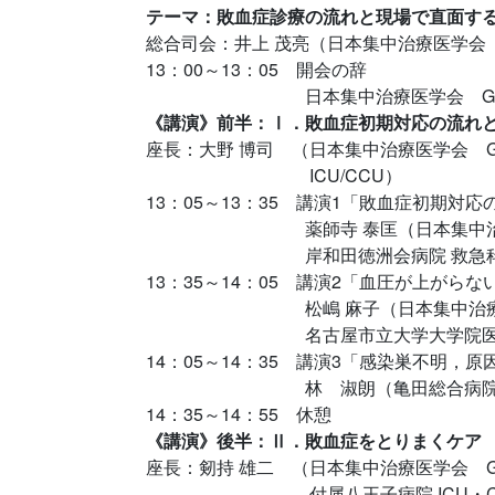
テーマ：敗血症診療の流れと現場で直面す
総合司会：井上 茂亮（日本集中治療医学会 Globa
13：00～13：05 開会の辞
日本集中治療医学会 Global Sepsi
《講演》前半：Ⅰ．敗血症初期対応の流れ
座長：大野 博司 （日本集中治療医学会 Global
ICU/CCU）
13：05～13：35 講演1「敗血症初期対応
薬師寺 泰匡（日本集中治療医学会 Globa
岸和田徳洲会病院 救急科
13：35～14：05 講演2「血圧が上がら
松嶋 麻子（日本集中治療医学会 Global
名古屋市立大学大学院医学研究
14：05～14：35 講演3「感染巣不明
林 淑朗（亀田総合病院集
14：35～14：55 休憩
《講演》後半：Ⅱ．敗血症をとりまくケア
座長：剱持 雄二 （日本集中治療医学会 Global
付属八王子病院 ICU・CC