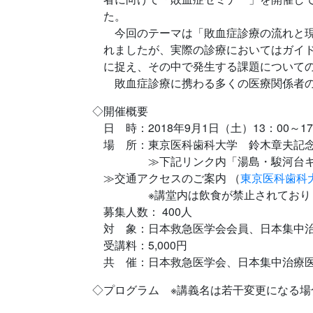
た。
今回のテーマは「敗血症診療の流れと現
れましたが、実際の診療においてはガイ
に捉え、その中で発生する課題について
敗血症診療に携わる多くの医療関係者の
◇開催概要
日 時：2018年9月1日（土）13：00～17
場 所：東京医科歯科大学 鈴木章夫記
≫下記リンク内「湯島・駿河台キャ
≫交通アクセスのご案内 （
東京医科歯科
※講堂内は飲食が禁止されておりま
募集人数： 400人
対 象：日本救急医学会会員、日本集中
受講料：5,000円
共 催：日本救急医学会、日本集中治療
◇プログラム ※講義名は若干変更になる