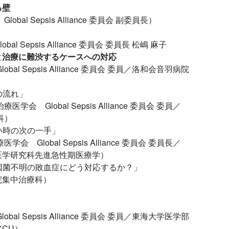
る壁
l Sepsis Alliance 委員会 副委員長）
s Alliance 委員会 委員長 松嶋 麻子
と治療に難渋するケースへの対応
 Sepsis Alliance 委員会 委員／洛和会音羽病院
の流れ」
l Sepsis Alliance 委員会 委員／
）
ない時の次の一手」
 Sepsis Alliance 委員会 委員長／
科先進急性期医療学）
，原因菌不明の敗血症にどう対応するか？」
中治療科）
 Sepsis Alliance 委員会 委員／東海大学医学部
U）