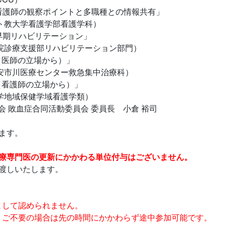
ける看護師の観察ポイントと多職種との情報共有」
学看護学部看護学科）
る早期リハビリテーション」
援部リハビリテーション部門）
eケア（医師の立場から）」
療センター救急集中治療科）
eケア（看護師の立場から）」
保健学域看護学類）
学会 敗血症合同活動委員会 委員長 小倉 裕司
ます。
治療専門医の更新にかかわる単位付与はございません。
渡しいたします。
席として認められません。
。ご不要の場合は先の時間にかかわらず途中参加可能です。