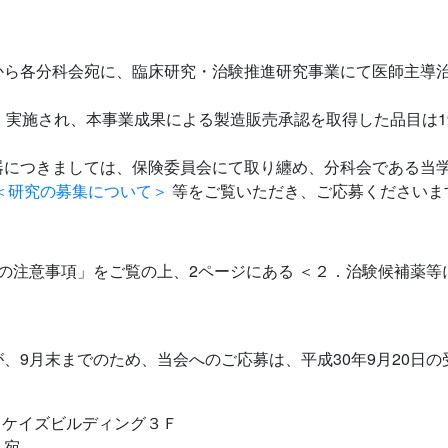
ら各分科会宛に、臨床研究・治験推進研究事業にて医師主導治
・実施され、本事業成果による製造販売承認を取得した品目は1
につきましては、保険委員会にて取り纏め、分科会である当学
＜研究の募集について＞
等をご覧いただき、ご応募くださいま
注意事項」をご覧の上、2ページにある ＜２．治験候補薬等
、9月末までのため、当会へのご応募は、平成30年9月20日
２ ケイズビルディング３Ｆ
 宛