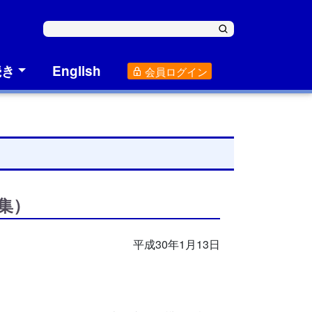
続き
English
会員ログイン
集）
平成30年1月13日