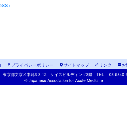
eSS）
内
プライバシーポリシー
サイトマップ
リンク
お
33
東京都文京区本郷
3-3-12
ケイズビルディング3階
TEL： 03-5840
© Japanese Association for Acute Medicine