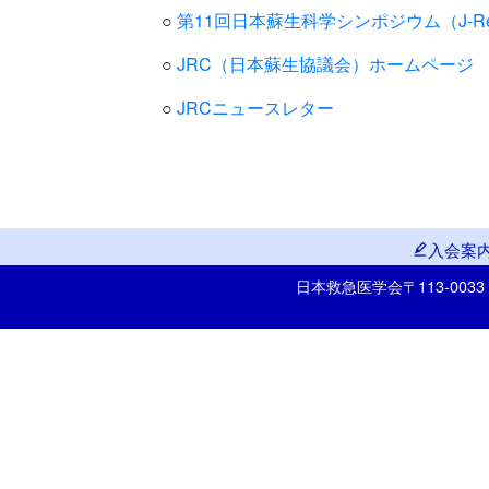
○
第11回日本蘇生科学シンポジウム（J-R
○
JRC（日本蘇生協議会）ホームページ
○
JRCニュースレター
入会案
日本救急医学会
〒113-00