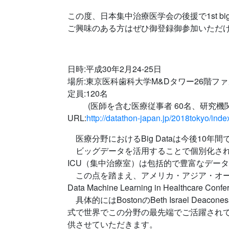
この度、日本集中治療医学会の後援で1st big Data
ご興味のある方はぜひ御登録御参加いただ
日時:平成30年2月24-25日
場所:東京医科歯科大学M&Dタワー26階フ
定員:120名
(医師を含む医療従事者 60名、研究機
URL:
http://datathon-japan.jp/2018tokyo/inde
医療分野におけるBig Dataは今後10
ビッグデータを活用することで個別化され
ICU（集中治療室）は包括的で豊富なデー
この点を踏まえ、アメリカ・アジア・オースト
Data Machine Learning in He
具体的にはBostonのBeth Israel Deac
式で世界でこの分野の最先端でご活躍され
供させていただきます。