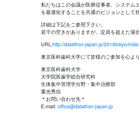
私たちはこの会議が医療従事者、システム
を最適化することを共通のビジョンとして持
詳細は下記をご参照下さい。
若干の空きがありますが、定員を超えた場
URL:
http://datathon-japan.jp/2018tokyo/inde
東京医科歯科大学にて皆様のご参加を心よ
東京医科歯科大学
大学院医歯学総合研究科
生体集中管理学分野・集中治療部
重光秀信
＊お問い合わせ先＊
E-mail:
office@datathon-japan.jp