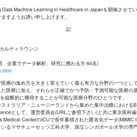
 Machine Learning in Healthcare in Japanを
けますようお誘い申し上げます。
記
ァカルティラウンジ
関、企業でデータ解析、研究に携わる方 60名)
x.html
年間で医療の進め方を大きく変えていく最も有力な分野の一つと
た医療に加え、それらが正確でかつ予防・予測可能な医療の基
タを縦断的に獲得することが可能な医療分野のひとつです。
ラリア・ニュージーランドから集めた集中治療におけるBig D
althcare Conferenceとして、運営委員会(URLご参照下さい)
oness Medical CenterのICUで長年蓄積された匿名化データ(
ているマサチューセッツ工科大学、国立シンガポール大学の専