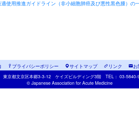
最適使用推進ガイドライン（非小細胞肺癌及び悪性黒色腫）の
内
プライバシーポリシー
サイトマップ
リンク
お
33
東京都文京区本郷
3-3-12
ケイズビルディング3階
TEL： 03-5840
© Japanese Association for Acute Medicine