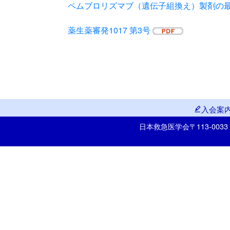
ペムブロリズマブ（遺伝子組換え）製剤の
薬生薬審発1017 第3号
入会案
日本救急医学会
〒113-00