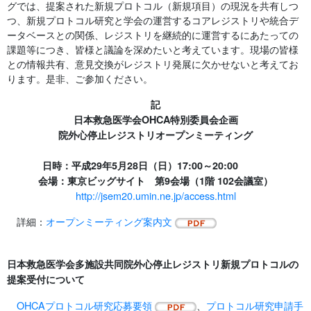
グでは、提案された新規プロトコル（新規項目）の現況を共有しつ
つ、新規プロトコル研究と学会の運営するコアレジストリや統合デ
ータベースとの関係、レジストリを継続的に運営するにあたっての
課題等につき、皆様と議論を深めたいと考えています。現場の皆様
との情報共有、意見交換がレジストリ発展に欠かせないと考えてお
ります。是非、ご参加ください。
記
日本救急医学会OHCA特別委員会企画
院外心停止レジストリオープンミーティング
日時：平成29年5月28日（日）17:00～20:00
会場：東京ビッグサイト 第9会場（1階 102会議室）
http://jsem20.umin.ne.jp/access.html
詳細：
オープンミーティング案内文
日本救急医学会多施設共同院外心停止レジストリ新規プロトコルの
提案受付について
OHCAプロトコル研究応募要領
、
プロトコル研究申請手