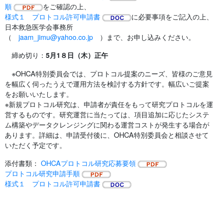
順
をご確認の上、
様式１ プロトコル許可申請書
に必要事項をご記入の上、
日本救急医学会事務所
（
jaam_jimu@yahoo.co.jp
）まで、お申し込みください。
締め切り：
5月1８日（木）正午
※OHCA特別委員会では、プロトコル提案のニーズ、皆様のご意見
を幅広く伺ったうえで運用方法を検討する方針です。幅広いご提案
をお願いいたします。
※新規プロトコル研究は、申請者が責任をもって研究プロトコルを運
営するものです。研究運営に当たっては、項目追加に応じたシステ
ム構築やデータクレンジングに関わる運営コストが発生する場合が
あります。詳細は、申請受付後に、OHCA特別委員会と相談させて
いただく予定です。
添付書類：
OHCAプロトコル研究応募要領
プロトコル研究申請手順
様式１ プロトコル許可申請書