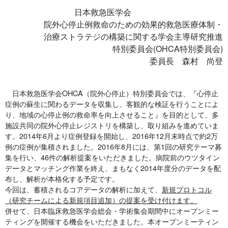
日本救急医学会
院外心停止例救命のための効果的救急医療体制・
治療ストラテジの構築に関する学会主導研究推進
特別委員会(OHCA特別委員会)
委員長 森村 尚登
日本救急医学会OHCA（院外心停止）特別委員会では、『心停止
症例の蘇生に関わるデータを収集し、客観的な検証を行うことによ
り、地域の心停止例の救命率を向上させること』を目的として、多
施設共同の院外心停止レジストリを構築し、取り組みを進めていま
す。2014年6月より症例登録を開始し、2016年12月末時点で約2万
例の症例が集積されました。2016年8月には、第1回の研究テーマ募
集を行い、46件の解析提案をいただきました。病院前のウツタイン
データとマッチング作業を終え、まもなく2014年度分のデータを配
布し、解析が本格化する予定です。
今回は、蓄積されるコアデータの解析に加えて、
新規プロトコル
（研究チームによる新規項目追加）の提案を受け付けます。
併せて、日本臨床救急医学会総会・学術集会期間中にオープンミー
ティングを開催する機会をいただきました。本オープンミーティン