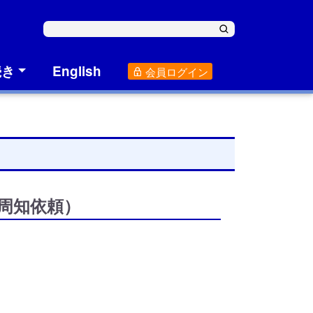
続き
English
会員ログイン
周知依頼）