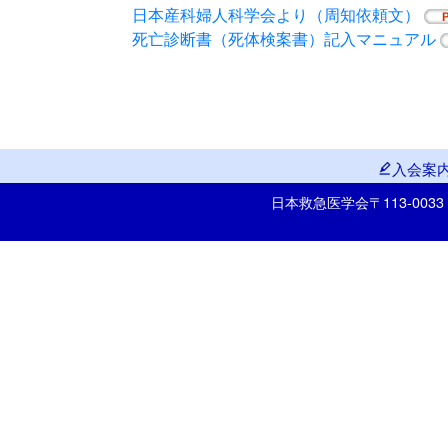
日本産科婦人科学会より（周知依頼文）
死亡診断書（死体検案書）記入マニュアル
入会案
日本救急医学会
〒113-00