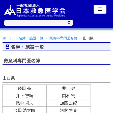
ホーム
名簿・施設一覧
救急科専門医名簿
山口県
名簿・施設一覧
救急科専門医名簿
山口県
綾田 亮
井上 健
井上 智顕
岡村 宏
尾中 貞夫
加藤 之紀
金田 浩太郎
河村 宜克