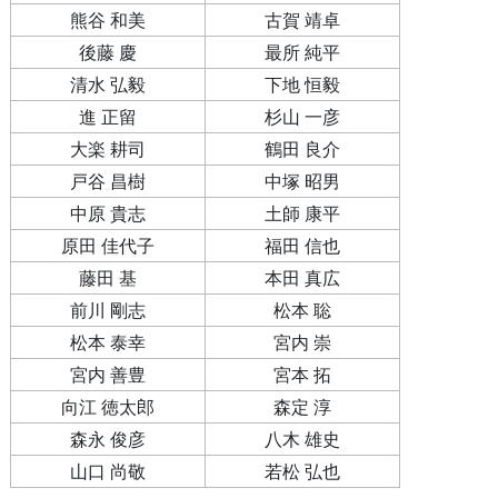
熊谷 和美
古賀 靖卓
後藤 慶
最所 純平
清水 弘毅
下地 恒毅
進 正留
杉山 一彦
大楽 耕司
鶴田 良介
戸谷 昌樹
中塚 昭男
中原 貴志
土師 康平
原田 佳代子
福田 信也
藤田 基
本田 真広
前川 剛志
松本 聡
松本 泰幸
宮内 崇
宮内 善豊
宮本 拓
向江 徳太郎
森定 淳
森永 俊彦
八木 雄史
山口 尚敬
若松 弘也