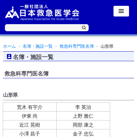
ホーム
名簿・施設一覧
救急科専門医名簿
山形県
名簿・施設一覧
救急科専門医名簿
山形県
荒木 有宇介
李 英治
伊東 尚
上野 雅仁
近江 晃樹
岡部 康之
小澤 昌子
金子 忠弘