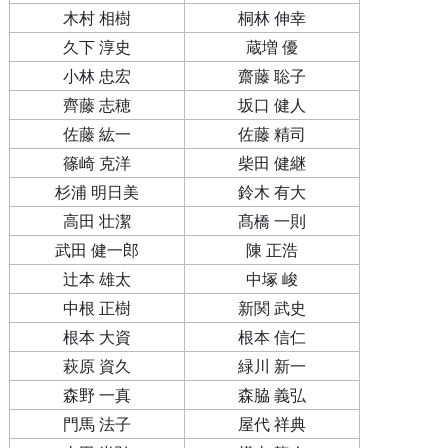
木村 相樹
桐林 伸幸
久下 淳史
蔵増 優
小林 忠宏
齋藤 聡子
齊藤 志穂
坂口 健人
佐藤 紘一
佐藤 精司
篠崎 克洋
柴田 健継
杉浦 明日美
鈴木 有大
高田 壮潔
髙橋 一則
武田 健一郎
陳 正浩
辻本 雄太
中塚 峻
中根 正樹
新関 武史
根本 大資
根本 信仁
萩原 資久
緑川 新一
森野 一真
森脇 義弘
門馬 法子
屋代 祥典