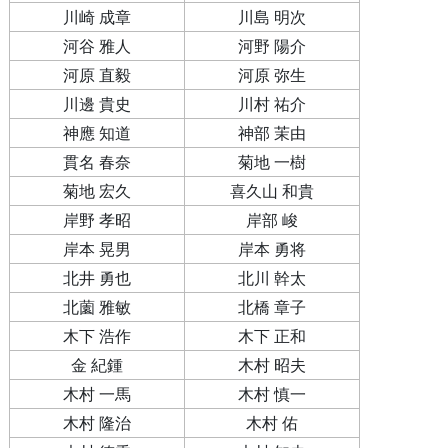
川崎 成章
川島 明次
河谷 雅人
河野 陽介
河原 直毅
河原 弥生
川邊 貴史
川村 祐介
神應 知道
神部 茉由
貫名 春奈
菊地 一樹
菊地 宏久
喜久山 和貴
岸野 孝昭
岸部 峻
岸本 晃男
岸本 勇将
北井 勇也
北川 幹太
北薗 雅敏
北橋 章子
木下 浩作
木下 正和
金 紀鍾
木村 昭夫
木村 一馬
木村 慎一
木村 隆治
木村 佑