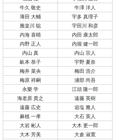
牛久 敬史
牛澤 洋人
薄田 大輔
宇多 真理子
雅楽川 聡
宇田川 和彦
内海 喜晴
内田 康太郎
内野 正人
内堀 健一郎
内山 真
内山 宗人
畝本 恭子
宇野 夏奈
梅井 菜央
梅田 浩介
梅原 祥嗣
浦部 尚吾
永樂 学
江頭 隆一郎
海老原 貴之
遠藤 英樹
遠藤 広史
追塩 雅人
麻植 一孝
大石 英人
大岩 彬人
大木 更一郎
大木 芳美
大倉 淑寛