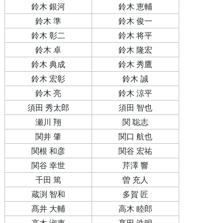
鈴木 銀河
鈴木 恵輔
鈴木 準
鈴木 俊一
鈴木 彰二
鈴木 将平
鈴木 卓
鈴木 隆宏
鈴木 典成
鈴木 秀鷹
鈴木 宏彰
鈴木 誠
鈴木 亮
鈴木 涼平
須田 秀太郎
須田 智也
瀬川 翔
関 聡志
関井 肇
関口 航也
関根 和彦
関谷 宏祐
関谷 幸世
芹澤 響
千田 篤
曽 充人
蔵渕 智和
多賀 匠
髙井 大輔
高木 睦郎
高木 淑恵
髙田 浩明