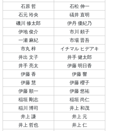
石原 哲
石松 伸一
石元 玲央
礒井 直明
磯川 修太郎
伊丹 優紀乃
伊地 俊介
市川 頼子
一瀬 麻紀
市場 晋吾
市丸 梓
イチマル ヒデアキ
井出 文子
井手 健太郎
井手 亮太
伊藤 明日香
伊藤 香
伊藤 響
伊藤 慧
伊藤 櫻子
伊藤 順一
伊藤 悠祐
稲垣 剛志
稲垣 尚仁
稲川 博司
井上 和茂
井上 謙
井上 元
井上 哲也
井上 仁