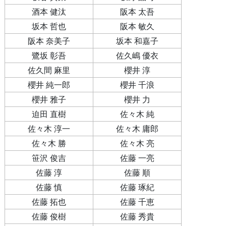
酒本 健汰
阪本 太吾
坂本 哲也
阪本 敏久
阪本 奈美子
坂本 和嘉子
鷺坂 彰吾
佐久嶋 優衣
佐久間 麻里
櫻井 淳
櫻井 純一郎
櫻井 千浪
櫻井 雅子
櫻井 力
迫田 直樹
佐々木 純
佐々木 淳一
佐々木 庸郎
佐々木 勝
佐々木 亮
笹沢 俊吉
佐藤 一亮
佐藤 淳
佐藤 順
佐藤 慎
佐藤 琢紀
佐藤 拓也
佐藤 千恵
佐藤 俊樹
佐藤 秀貴