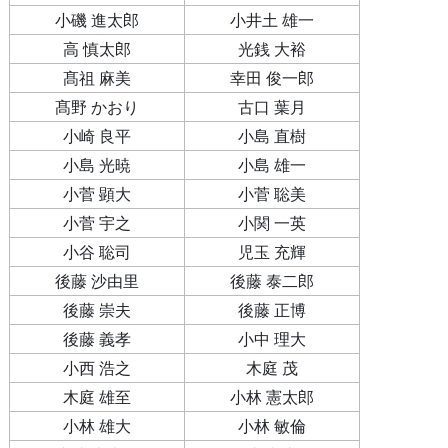
小磯 進太郎
小井土 雄一
高 慎太郎
光銭 大裕
髙祖 麻美
幸田 俊一郎
髙野 かおり
古口 葉月
小崎 良平
小島 直樹
小島 光暁
小島 雄一
小菅 顕大
小菅 聡美
小菅 宇之
小関 一英
小谷 聡司
児玉 充輝
後藤 沙由里
後藤 泰二郎
後藤 崇夫
後藤 正博
後藤 義孝
小中 理大
小西 浩之
木庭 茂
木庭 雄至
小林 憲太郎
小林 雄大
小林 敏倫