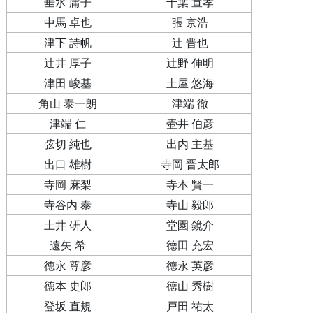
垂水 庸子
千葉 宣孝
中馬 卓也
張 京浩
津下 詩帆
辻 晋也
辻井 厚子
辻野 伸明
津田 峻基
土屋 悠海
角山 泰一朗
津端 徹
津端 仁
壷井 伯彦
弦切 純也
出内 主基
出口 雄樹
寺岡 晋太郎
寺岡 麻梨
寺本 賢一
寺谷内 泰
寺山 毅郎
土井 研人
堂園 鏡介
遠矢 希
德田 充宏
徳永 尊彦
徳永 英彦
徳本 史郎
徳山 秀樹
登坂 直規
戸田 祐太