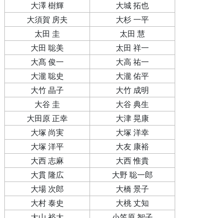
大澤 樹輝
大城 拓也
大須賀 房夫
大杉 一平
太田 圭
太田 慧
大田 聡美
太田 祥一
大髙 俊一
大高 祐一
大瀧 聡史
大瀧 佑平
大竹 晶子
大竹 成明
大谷 圭
大谷 典生
大田原 正幸
大津 晃康
大塚 尚実
大塚 洋幸
大塚 洋平
大友 康裕
大西 志麻
大西 惟貴
大貫 隆広
大野 聡一郎
大場 次郎
大橋 景子
大村 泰史
大桃 丈知
大山 裕太
小笠原 智子