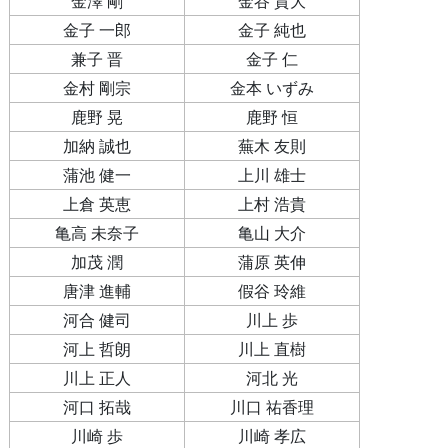
金澤 剛
金谷 貴大
金子 一郎
金子 純也
兼子 晋
金子 仁
金村 剛宗
金本 いずみ
鹿野 晃
鹿野 恒
加納 誠也
蕪木 友則
蒲池 健一
上川 雄士
上倉 英恵
上村 浩貴
亀高 未奈子
亀山 大介
加茂 潤
蒲原 英伸
唐津 進輔
假谷 玲維
河合 健司
川上 歩
河上 哲朗
川上 直樹
川上 正人
河北 光
河口 拓哉
川口 祐香理
川崎 歩
川崎 孝広