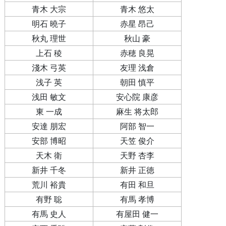
青木 大宗
青木 悠太
明石 曉子
赤星 昂己
秋丸 理世
秋山 豪
上石 稜
赤穂 良晃
淺木 弓英
友理 浅倉
浅子 英
朝田 慎平
浅田 敏文
安心院 康彦
東 一成
麻生 将太郎
安達 朋宏
阿部 智一
安部 博昭
天笠 俊介
天木 衛
天野 杏李
新井 千冬
新井 正徳
荒川 裕貴
有田 和旦
有野 聡
有馬 孝博
有馬 史人
有屋田 健一