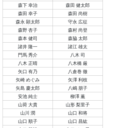
森下 幸治
森田 健太郎
森田 幸子
森田 尚樹
森永 顕太郎
守永 広征
森野 杏子
森村 尚登
森本 健司
森脇 太郎
諸井 隆一
諸江 雄太
門馬 秀介
八木 司
八木 正晴
八木橋 厳
矢口 有乃
八倉巻 徹
矢崎 めぐみ
矢澤 利枝
矢島 慶太郎
八嶋 朋子
安池 純士
柳澤 薫
山荷 大貴
山形 梨里子
山川 潤
山口 和将
山口 順子
山口 昌紘