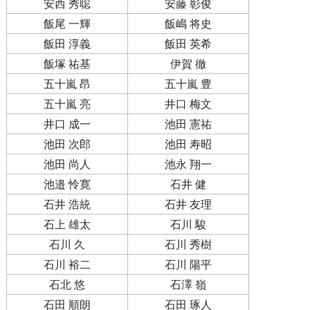
安西 秀聡
安藤 彰俊
飯尾 一輝
飯嶋 将史
飯田 淳義
飯田 英希
飯塚 祐基
伊賀 徹
五十嵐 昂
五十嵐 豊
五十嵐 亮
井口 梅文
井口 成一
池田 憲祐
池田 次郎
池田 寿昭
池田 尚人
池永 翔一
池邉 怜寛
石井 健
石井 浩統
石井 友理
石上 雄太
石川 駿
石川 久
石川 秀樹
石川 裕二
石川 陽平
石北 悠
石澤 嶺
石田 順朗
石田 琢人