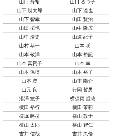
山口 芳裕
山口 るつ子
山下 幾太郎
山下 達也
山下 智幸
山田 賢治
山田 拓也
山中 隆広
山中 浩史
山道 紀子
山村 恭一
山本 咲
山本 敬洋
山本 裕記
山本 真貴子
山本 幸
山本 保博
山本 裕子
山本 豊
山本 陽介
山元 良
行岡 哲男
湯澤 紘子
横須賀 哲哉
横田 裕行
横田 茉莉
横堀 將司
横山 敦士
横山 太郎
横山 智仁
吉井 信哉
吉井 久倫