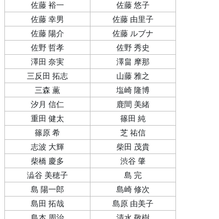
佐藤 裕一
佐藤 悠子
佐藤 幸男
佐藤 由里子
佐藤 陽介
佐藤 ルブナ
佐野 哲孝
佐野 秀史
澤田 奈実
澤畠 摩那
三反田 拓志
山藤 雅之
三森 薫
塩崎 隆博
汐月 信仁
鹿間 美緒
重田 健太
篠田 純
篠原 希
芝 祐信
志波 大輝
柴田 茂貴
柴橋 慶多
渋谷 肇
澁谷 美穂子
島 完
島 陽一郎
島崎 修次
島田 拓哉
島原 由美子
島本 周治
清水 敬樹