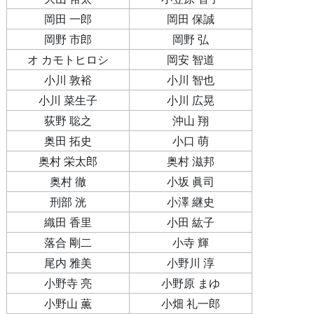
岡田 一郎
岡田 保誠
岡野 市郎
岡野 弘
オ カモトヒロシ
岡安 智道
小川 敦裕
小川 智也
小川 菜生子
小川 広晃
荻野 聡之
沖山 翔
奥田 拓史
小口 萌
奥村 栄太郎
奥村 滋邦
奥村 徹
小坂 眞司
刑部 洸
小澤 継史
織田 香里
小田 紘子
落合 剛二
小寺 輝
尾内 雅美
小野川 淳
小野寺 亮
小野原 まゆ
小野山 薫
小畑 礼一郎