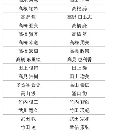
髙根 祐希
高根 諒
髙野 隼
高野 日出志
高橋 亜実
高橋 謙
髙橋 賢亮
高橋 航
髙橋 幸道
高橋 周矢
髙橋 宏樹
高橋 政崇
髙橋 麻里絵
高見 恵利香
田上 俊輔
田上 隆
髙見 浩樹
田上 瑠美
多賀谷 貴史
高山 泰広
高山 渉
瀧口 徹
竹内 俊二
竹内 智彦
武川 竜久
竹田 瑛紀
武田 聡
武田 宗和
竹田 遼
武信 康弘