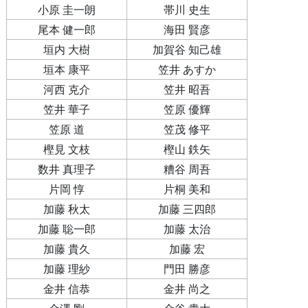
小原 圭一朗
帯川 史生
尾本 健一郎
海田 賢彦
垣内 大樹
加賀谷 知己雄
垣本 康平
笠井 あすか
河西 克介
笠井 昭吾
笠井 華子
笠原 優輝
笠原 道
笠茂 修平
樫見 文枝
樫山 鉄矢
数井 真理子
糟谷 周吾
片岡 惇
片桐 美和
加藤 秋太
加藤 三四郎
加藤 聡一郎
加藤 太治
加藤 貴久
加藤 宏
加藤 理紗
門田 勝彦
金井 信恭
金井 尚之