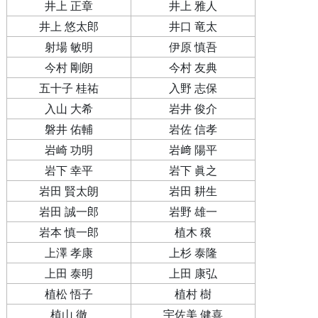
井上 正章
井上 雅人
井上 悠太郎
井口 竜太
射場 敏明
伊原 慎吾
今村 剛朗
今村 友典
五十子 桂祐
入野 志保
入山 大希
岩井 俊介
磐井 佑輔
岩佐 信孝
岩崎 功明
岩﨑 陽平
岩下 幸平
岩下 眞之
岩田 賢太朗
岩田 耕生
岩田 誠一郎
岩野 雄一
岩本 慎一郎
植木 穣
上澤 孝康
上杉 泰隆
上田 泰明
上田 康弘
植松 悟子
植村 樹
植山 徹
宇佐美 健喜