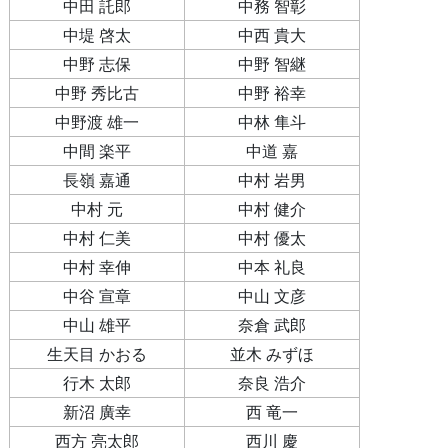
中田 託郎
中務 智彰
中堤 啓太
中西 貴大
中野 志保
中野 智継
中野 秀比古
中野 裕幸
中野渡 雄一
中林 隼斗
中間 楽平
中道 嘉
長嶺 嘉通
中村 岩男
中村 元
中村 健介
中村 仁美
中村 優太
中村 幸伸
中本 礼良
中谷 宣章
中山 文彦
中山 雄平
奈倉 武郎
生天目 かおる
並木 みずほ
行木 太郎
奈良 浩介
新沼 廣幸
西 竜一
西方 亮太郎
西川 慶