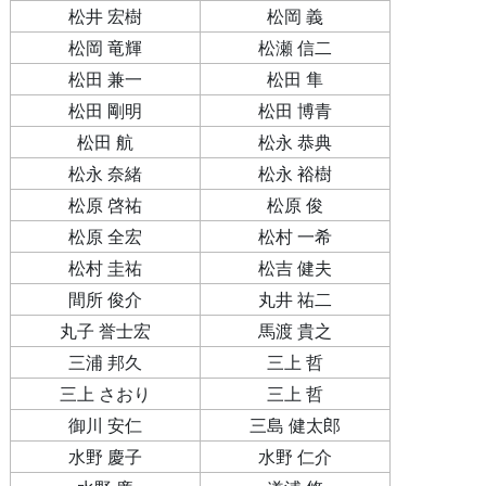
松井 宏樹
松岡 義
松岡 竜輝
松瀬 信二
松田 兼一
松田 隼
松田 剛明
松田 博青
松田 航
松永 恭典
松永 奈緒
松永 裕樹
松原 啓祐
松原 俊
松原 全宏
松村 一希
松村 圭祐
松吉 健夫
間所 俊介
丸井 祐二
丸子 誉士宏
馬渡 貴之
三浦 邦久
三上 哲
三上 さおり
三上 哲
御川 安仁
三島 健太郎
水野 慶子
水野 仁介