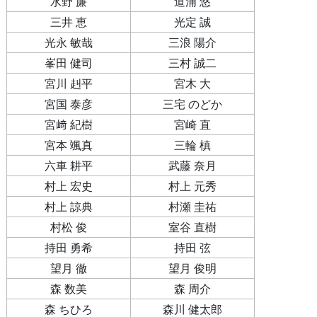
水野 廉
道浦 悠
三井 恵
光定 誠
光永 敏哉
三浪 陽介
峯田 健司
三村 誠二
宮川 赳平
宮木 大
宮国 泰彦
三宅 のどか
宮﨑 紀樹
宮崎 直
宮本 颯真
三輪 槙
六車 耕平
武藤 奈月
村上 宏史
村上 元秀
村上 諒典
村瀬 圭祐
村松 俊
室谷 直樹
持田 勇希
持田 弦
望月 徹
望月 俊明
森 数美
森 周介
森 ちひろ
森川 健太郎