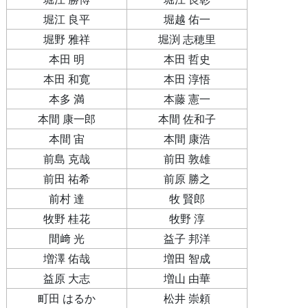
堀江 良平
堀越 佑一
堀野 雅祥
堀渕 志穂里
本田 明
本田 哲史
本田 和寛
本田 淳悟
本多 満
本藤 憲一
本間 康一郎
本間 佐和子
本間 宙
本間 康浩
前島 克哉
前田 敦雄
前田 祐希
前原 勝之
前村 達
牧 賢郎
牧野 桂花
牧野 淳
間﨑 光
益子 邦洋
増澤 佑哉
増田 智成
益原 大志
増山 由華
町田 はるか
松井 崇頼