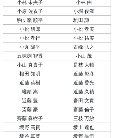
小林 未央子
小林 由
小原 佐衣子
小堀 俊満
駒ヶ嶺 順平
駒田 謙一
小松 研郎
小松 孝美
小松 孝行
小松 祐美
小丸 陽平
古峰 弘之
五味渕 智香
小山 茂
小山 真貴子
是枝 大輔
根田 知明
近藤 彰彦
近藤 英樹
近藤 香光
權頭 嵩
近藤 久禎
近藤 豊
齋田 文貴
斎藤 豪
齋藤 倫子
齊藤 眞樹子
三枝 万紗
境野 高資
坂上 達也
坂谷 真菜
坂野 晶司