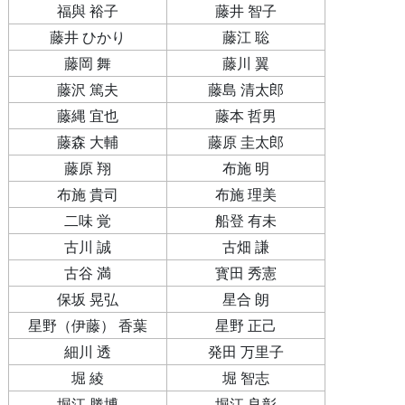
福與 裕子
藤井 智子
藤井 ひかり
藤江 聡
藤岡 舞
藤川 翼
藤沢 篤夫
藤島 清太郎
藤縄 宜也
藤本 哲男
藤森 大輔
藤原 圭太郎
藤原 翔
布施 明
布施 貴司
布施 理美
二味 覚
船登 有未
古川 誠
古畑 謙
古谷 満
寳田 秀憲
保坂 晃弘
星合 朗
星野（伊藤） 香葉
星野 正己
細川 透
発田 万里子
堀 綾
堀 智志
堀江 勝博
堀江 良彰