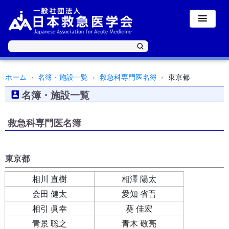
ホーム
名簿・施設一覧
救急科専門医名簿
東京都
名簿・施設一覧
救急科専門医名簿
東京都
相川 直樹
相澤 陽太
会田 健太
愛知 省吾
相引 眞幸
葵 佳宏
青景 聡之
青木 敬亮