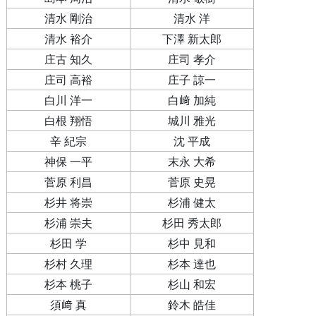
清水 剛治
清水 洋
清水 裕介
下澤 新太郎
庄古 知久
庄司 孝介
庄司 高裕
庄子 諒一
白川 洋一
白﨑 加純
白根 翔悟
城川 雅光
辛 紀宗
沈 平成
神保 一平
末永 大希
菅原 利昌
菅原 史晃
杉井 将崇
杉浦 健太
杉浦 崇夫
杉田 秀太郎
杉田 学
杉中 見和
杉村 久理
杉本 達也
杉本 桃子
杉山 和宏
須﨑 真
鈴木 皓佳