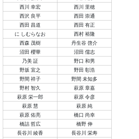
西川 幸宏
西川 里穂
西沢 良平
西田 崇通
西田 昌道
西田 有正
に しむらなお
西村 裕隆
西森 茂樹
丹生谷 啓介
沼田 櫻華
沼田 儒志
乃美 証
野口 和男
野坂 宜之
野田 彰浩
野間 祥子
野間 未知多
野村 智久
萩原 章嘉
萩原 栄一郎
萩原 令彦
萩原 慧
萩原 純
萩原 佑亮
橋口 尚幸
橋詰 哲広
橋野 伸
長谷川 綾香
長谷川 栄寿