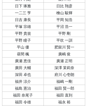
日下 琢雅
日比 翔彦
一二三 亨
檜山 駿輝
日吉 康長
平岡 知浩
平塚 宗雄
平沼 浩一
平野 貴規
平野 剛
平野 瞳子
平吹 一訓
平山 優
肥留川 賢一
昼間 楓
廣嶋 俊
廣瀬 恵佳
廣瀬 正明
廣田 大輔
深澤 茉莉奈
深田 卓也
府川 心壱朗
福井 涼介
福嶋 一剛
福島 憲治
福田 賢一郎
福田 奈尾子
福田 直到
福田 令雄
福永 裕