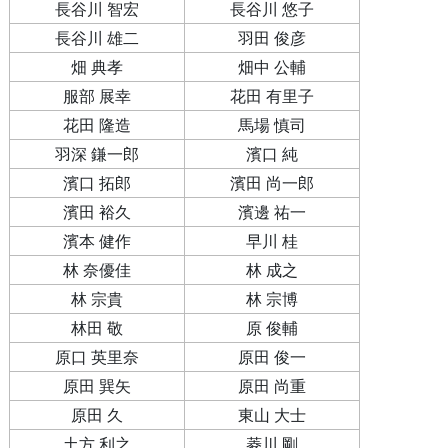
長谷川 智宏
長谷川 悠子
長谷川 雄二
羽田 俊彦
畑 典孝
畑中 公輔
服部 展幸
花田 有里子
花田 隆造
馬場 慎司
羽深 鎌一郎
濱口 純
濱口 拓郎
濱田 尚一郎
濱田 裕久
濱邊 祐一
濱本 健作
早川 桂
林 奈優佳
林 成之
林 宗貴
林 宗博
林田 敬
原 俊輔
原口 英里奈
原田 俊一
原田 巽矢
原田 尚重
原田 久
東山 大士
土方 利之
菱川 剛