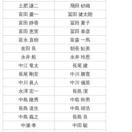
土肥 謙二
飛田 砂織
富田 慶一
冨田 健太朗
富田 静香
冨田 夏子
富田 恵実
冨田 泰彦
富永 直樹
富森 一馬
友田 良
朝長 鮎美
永井 航
永井 玲恩
中江 竜太
長尾 建
長尾 剛至
中川 勝寛
中川 眞人
中川 儀英
永澤 宏一
長島 潔
中島 隆秀
中島 幹男
長島 道生
中島 靖浩
中島 義之
長島 良
中瀬 孝
中田 駿