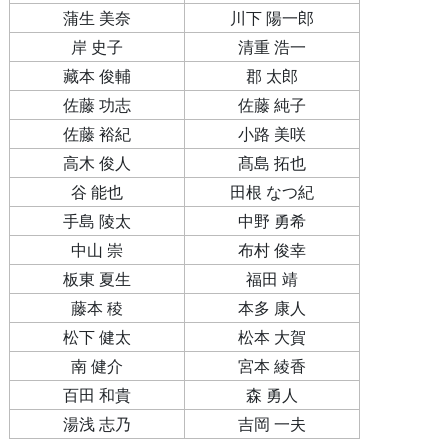
蒲生 美奈
川下 陽一郎
岸 史子
清重 浩一
藏本 俊輔
郡 太郎
佐藤 功志
佐藤 純子
佐藤 裕紀
小路 美咲
高木 俊人
髙島 拓也
谷 能也
田根 なつ紀
手島 陵太
中野 勇希
中山 崇
布村 俊幸
板東 夏生
福田 靖
藤本 稜
本多 康人
松下 健太
松本 大賀
南 健介
宮本 綾香
百田 和貴
森 勇人
湯浅 志乃
吉岡 一夫