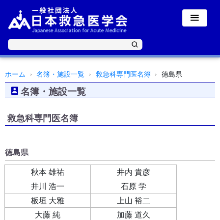
ホーム
名簿・施設一覧
救急科専門医名簿
徳島県
名簿・施設一覧
救急科専門医名簿
徳島県
秋本 雄祐
井内 貴彦
井川 浩一
石原 学
板垣 大雅
上山 裕二
大藤 純
加藤 道久