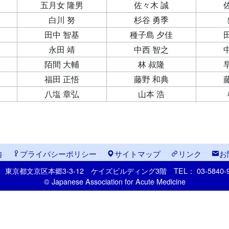
五月女 隆男
佐々木 誠
白川 努
杉谷 勇季
田中 智基
種子島 夕佳
永田 靖
中西 智之
陌間 大輔
林 叔隆
福田 正悟
藤野 和典
八塩 章弘
山本 浩
内
プライバシーポリシー
サイトマップ
リンク
お
33
東京都文京区本郷
3-3-12
ケイズビルディング3階
TEL： 03-5840
© Japanese Association for Acute Medicine