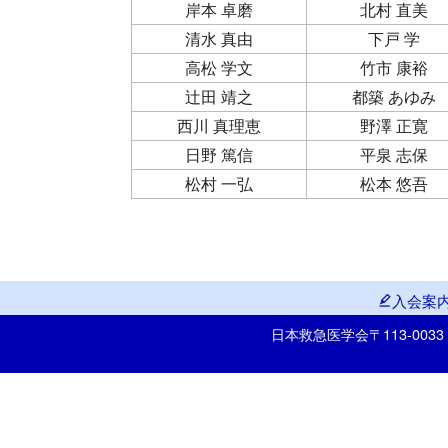
岸本 卓磨
北村 直美
清水 真由
下戸 学
高松 学文
竹市 康裕
辻田 靖之
都築 あゆみ
西川 真理恵
野澤 正寛
日野 篤信
平泉 志保
松村 一弘
松本 悠吾
入会案
日本救急医学会
〒113-00