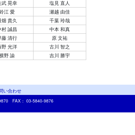
佐武 晃幸
塩見 直人
鈴江 愛
瀬越 由佳
田畑 貴久
千葉 玲哉
中村 誠昌
中本 和真
早藤 清行
原 文祐
藤野 光洋
古川 智之
横野 諭
吉川 勝宇
問い合わせ
-9870
FAX： 03-5840-9876