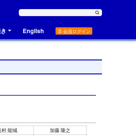
続き
English
会員ログイン
奥村 能城
加藤 隆之