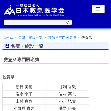
ホーム
名簿・施設一覧
救急科専門医名簿
佐賀県
名簿・施設一覧
救急科専門医名簿
佐賀県
朝日 美穂
甘利 香織
岩永 幸子
岩村 高志
上村 春良
小川 弘貴
小野原 貴之
桑野 路矢