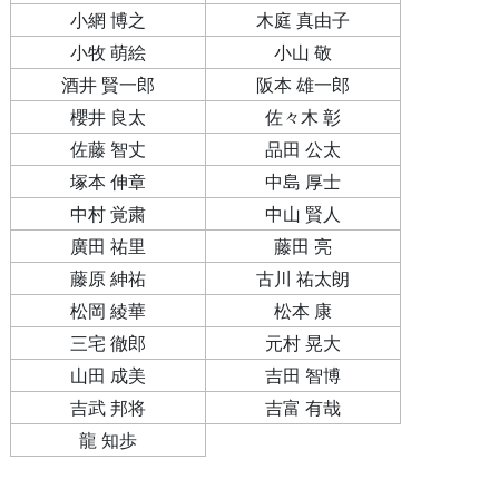
小網 博之
木庭 真由子
小牧 萌絵
小山 敬
酒井 賢一郎
阪本 雄一郎
櫻井 良太
佐々木 彰
佐藤 智丈
品田 公太
塚本 伸章
中島 厚士
中村 覚粛
中山 賢人
廣田 祐里
藤田 亮
藤原 紳祐
古川 祐太朗
松岡 綾華
松本 康
三宅 徹郎
元村 晃大
山田 成美
吉田 智博
吉武 邦将
吉富 有哉
龍 知歩