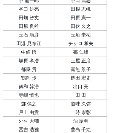
谷 龍一郎
谷口 昌志
谷口 雄亮
田根 志帆
田畑 智丈
田原 憲一
田原 良雄
田伏 久之
玉石 順彦
玉垣 圭祐
田港 見布江
チシロ 孝夫
中條 悟
鄒 仁峰
塚原 孝浩
土屋 正彦
都築 貴
露無 景子
鶴岡 歩
鶴田 宏史
鶴和 幹浩
出口 亮
寺嶋 慎也
田 田
鄧 傑之
道味 久弥
戸上 由貴
十時 崇彰
外村 大輔
泊 慶明
冨吉 浩雅
豊島 千絵