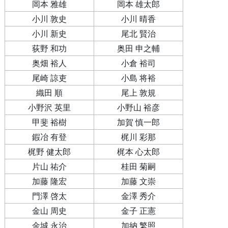
岡本 雅雄
岡本 雄太郎
小川 敦史
小川 晴香
小川 新史
尾北 賢治
荻野 和功
奥田 申之輔
奥畑 裕人
小倉 裕司
尾崎 諒吏
小島 将裕
織田 順
尾上 敦規
小野沢 英里
小野山 裕彦
甲斐 裕樹
加賀 慎一郎
鍜冶 有登
梶川 彩那
梶野 健太郎
梶本 心太郎
片山 祐介
桂田 菊嗣
加藤 隆宏
加藤 文崇
門澤 啓太
金澤 秀介
金山 周史
金子 正憲
金城 永治
加納 繁照