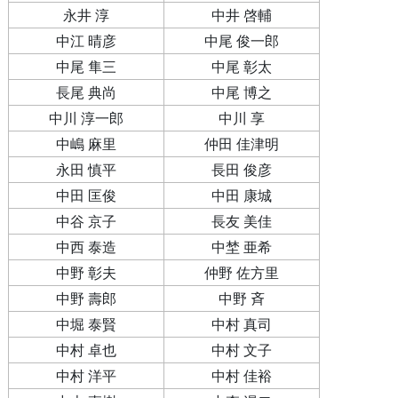
永井 淳
中井 啓輔
中江 晴彦
中尾 俊一郎
中尾 隼三
中尾 彰太
長尾 典尚
中尾 博之
中川 淳一郎
中川 享
中嶋 麻里
仲田 佳津明
永田 慎平
長田 俊彦
中田 匡俊
中田 康城
中谷 京子
長友 美佳
中西 泰造
中埜 亜希
中野 彰夫
仲野 佐方里
中野 壽郎
中野 斉
中堀 泰賢
中村 真司
中村 卓也
中村 文子
中村 洋平
中村 佳裕