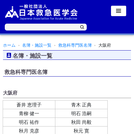
ホーム
名簿・施設一覧
救急科専門医名簿
大阪府
名簿・施設一覧
救急科専門医名簿
大阪府
蒼井 恵理子
青木 正典
青柳 健一
明石 浩嗣
明石 祐作
秋田 尚毅
秋月 克彦
秋元 寛