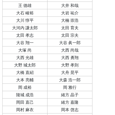
王 德雄
大井 和哉
大石 峻裕
大岩 祐介
大川 惇平
大楠 崇浩
大河内 謙太郎
太田 育夫
太田 孝志
太田 宗夫
大谷 翔一
大谷 眞一郎
大塚 尚
大西 尚哉
大西 光雄
大西 勇翔
大野 城太郎
大野 孝則
大橋 直紹
大舟 晃平
大本 亮輔
大森 浩一郎
岡 成裕
岡 雅行
陵城 成浩
緒方 晶子
岡田 直己
緒方 嘉隆
岡村 麻衣
岡本 啓志