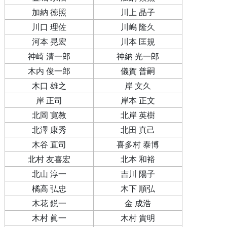
加納 徳照
川上 晶子
川口 理佐
川嶋 隆久
河本 晃宏
川本 匡規
神崎 清一郎
神納 光一郎
木内 俊一郎
儀賀 普嗣
木口 雄之
岸 文久
岸 正司
岸本 正文
北岡 寛教
北岸 英樹
北澤 康秀
北田 真己
木谷 直司
喜多村 泰博
北村 友喜宏
北本 和裕
北山 淳一
吉川 陽子
橘高 弘忠
木下 順弘
木花 鋭一
金 成浩
木村 眞一
木村 貴明