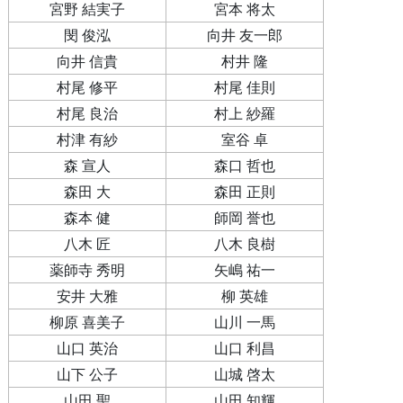
宮野 結実子
宮本 将太
閔 俊泓
向井 友一郎
向井 信貴
村井 隆
村尾 修平
村尾 佳則
村尾 良治
村上 紗羅
村津 有紗
室谷 卓
森 宣人
森口 哲也
森田 大
森田 正則
森本 健
師岡 誉也
八木 匠
八木 良樹
薬師寺 秀明
矢嶋 祐一
安井 大雅
柳 英雄
柳原 喜美子
山川 一馬
山口 英治
山口 利昌
山下 公子
山城 啓太
山田 聖
山田 知輝