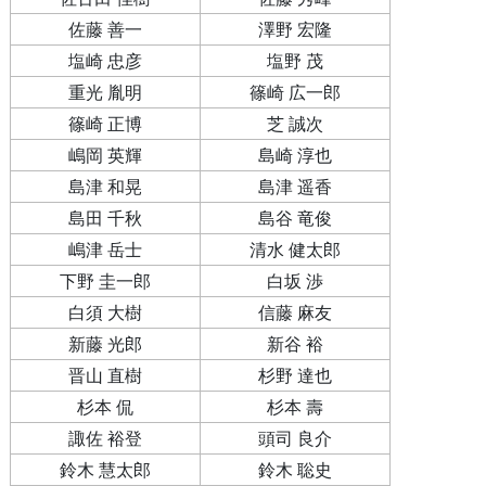
佐藤 善一
澤野 宏隆
塩崎 忠彦
塩野 茂
重光 胤明
篠崎 広一郎
篠崎 正博
芝 誠次
嶋岡 英輝
島崎 淳也
島津 和晃
島津 遥香
島田 千秋
島谷 竜俊
嶋津 岳士
清水 健太郎
下野 圭一郎
白坂 渉
白須 大樹
信藤 麻友
新藤 光郎
新谷 裕
晋山 直樹
杉野 達也
杉本 侃
杉本 壽
諏佐 裕登
頭司 良介
鈴木 慧太郎
鈴木 聡史