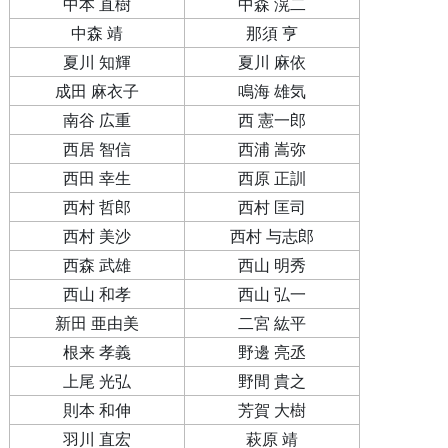
中本 直樹
中森 滉二
中森 靖
那須 亨
夏川 知輝
夏川 麻依
成田 麻衣子
鳴海 雄気
南谷 広重
西 憲一郎
西居 智信
西浦 嵩弥
西田 幸生
西原 正訓
西村 哲郎
西村 匡司
西村 美沙
西村 与志郎
西森 武雄
西山 明秀
西山 和孝
西山 弘一
新田 亜由美
二宮 紘平
根来 孝義
野邊 亮丞
上尾 光弘
野間 貴之
則本 和伸
芳賀 大樹
羽川 直宏
萩原 靖