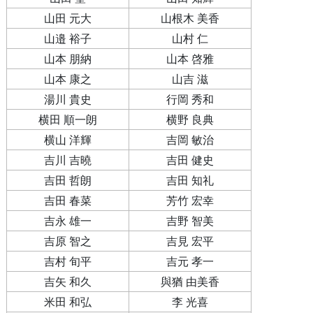
山田 元大
山根木 美香
山邉 裕子
山村 仁
山本 朋納
山本 啓雅
山本 康之
山吉 滋
湯川 貴史
行岡 秀和
横田 順一朗
横野 良典
横山 洋輝
吉岡 敏治
吉川 吉曉
吉田 健史
吉田 哲朗
吉田 知礼
吉田 春菜
芳竹 宏幸
吉永 雄一
吉野 智美
吉原 智之
吉見 宏平
吉村 旬平
吉元 孝一
吉矢 和久
與猶 由美香
米田 和弘
李 光喜