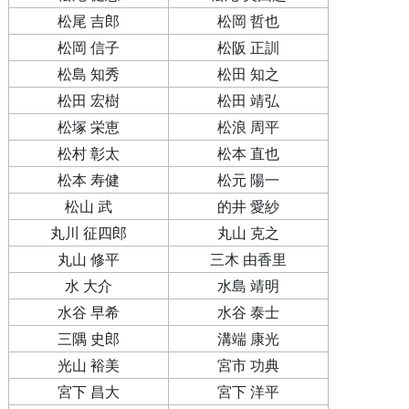
松尾 吉郎
松岡 哲也
松岡 信子
松阪 正訓
松島 知秀
松田 知之
松田 宏樹
松田 靖弘
松塚 栄恵
松浪 周平
松村 彰太
松本 直也
松本 寿健
松元 陽一
松山 武
的井 愛紗
丸川 征四郎
丸山 克之
丸山 修平
三木 由香里
水 大介
水島 靖明
水谷 早希
水谷 泰士
三隅 史郎
溝端 康光
光山 裕美
宮市 功典
宮下 昌大
宮下 洋平