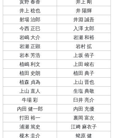
亥野 春香
井上 剛
井上 稔也
井 陽輝
射場 治郎
井淵 誠吾
今西 正巳
入澤 太郎
岩嶋 大介
岩瀬 和裕
岩瀬 正顕
岩村 拡
岩本 芳浩
上坂 侑子
植嶋 利文
上田 峻右
植田 史朗
植田 典子
植森 貞為
上山 晋也
上山 直人
生塩 典敬
牛場 彩
臼井 亮介
内田 健一郎
内田 充優
打田 裕一
裏岡 富次
浦瀬 篤史
江﨑 麻衣子
榎木 圭介
蛯原 健