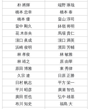
朴 將輝
端野 琢哉
橋本 忠幸
橋本 泰
橋本 優
畠山 淳司
畠中 剛久
鉢嶺 将明
花 木奈央
馬場 貴仁
濵口 眞成
濵口 満英
浜崎 俊明
濱田 芳輔
林 孝俊
林 敏雅
林 靖之
原 由華
原田 博雅
東 秀律
久宗 遼
日原 正勝
日村 帆志
平方 栄一
平川 昭彦
廣瀬 智也
廣田 哲也
弘中 雄基
布川 知史
福島 大