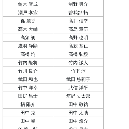
鈴木 智成
制野 勇介
瀬戸 孝宏
曽我部 拓
孫 麗香
髙井 信幸
髙木 大輔
髙島 章伍
高須 朗
高野 稔明
鷹羽 浄顯
髙萩 基仁
高橋 均
高橋 弘毅
竹内 隆将
竹内 誠人
竹川 良介
竹下 淳
武田 和也
武田 悠莉子
竹中 洋幸
武信 洋平
田尻 昌士
舘野 丈太郎
橘 陽介
田中 敬祐
田中 克
田中 太助
田中 暢
田中 悠介