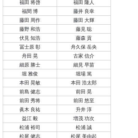
福田 将啓
福田 隆人
福間 博
藤井 良幸
藤田 周作
藤田 大輝
藤野 和浩
藤見 聡
伏見 知浩
藤森 貢
冨士原 彰
舟久保 岳央
舟田 晃
古家 信介
細原 勝士
細見 早苗
堀 雅俊
堀場 篤
本田 晃敏
本田 浩太郎
前島 健志
前田 晃
前田 秀将
前田 悠至
眞木 良祐
升井 淳
益江 毅
増茂 功次
松浦 裕司
松浦 誠
松尾 健志
松尾 美由起