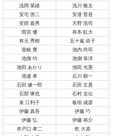
浅岡 菜緒
浅川 敬太
安宅 啓二
安達 晋吾
安部 嘉男
天野 浩司
雨宮 優
有本 虹大
有元 秀樹
五十嵐 佑子
壹岐 豊
池内 尚司
池側 均
池側 恭洋
池田 あかり
池田 光憲
池邉 孝
石川 順一
石田 健一郎
石田 丈貴
石部 琢也
石村 圭位
泉 江利子
板垣 成彦
伊藤 真吾
伊藤 巧
伊藤 弘
伊藤 裕介
井戸口 孝二
乾 大資