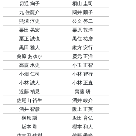
切通 絢子
桐山 圭司
九 住龍介
國井 繭子
熊澤 淳史
公文 啓二
栗田 晃宏
栗原 敦洋
栗正 誠也
黒住 祐磨
黒田 雅人
鍬方 安行
桑原 あゆか
慶元 正洋
高慶 承史
小玉 正智
小畑 仁司
小林 智行
小林 誠人
小林 正直
近藤 禎晃
齋藤 研
佐尾山 裕生
酒井 峻介
酒井 智彦
阪上 正英
榊原 謙
坂田 育弘
坂本 剛
櫻本 和人
佐古田 佳樹
佐藤 秀峰