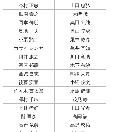
今村 正敏
上田 忠弘
瓜園 泰之
大﨑 徹
岡本 倫朋
奥田 宏純
奥地 一夫
奥山 晃成
小栗 顕二
尾中 敦彦
カサイ シンヤ
亀井 真知
川井 廉之
川口 竜助
河原 邦彦
木下 有紗
金城 昌志
熊澤 大貴
後藤 安宣
小延 俊文
佐々木 貫太郎
座波 健哉
澤村 千珠
茂見 瞭
下林 孝好
正田 光希
關 匡彦
高岡 諒
髙倉 竜彦
高野 啓佑