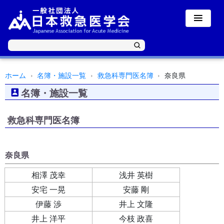
ホーム
名簿・施設一覧
救急科専門医名簿
奈良県
名簿・施設一覧
救急科専門医名簿
奈良県
相澤 茂幸
浅井 英樹
安宅 一晃
安藤 剛
伊藤 渉
井上 文隆
井上 洋平
今枝 政喜