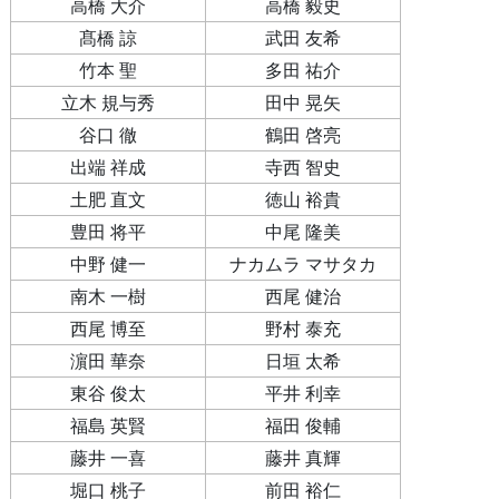
高橋 大介
高橋 毅史
髙橋 諒
武田 友希
竹本 聖
多田 祐介
立木 規与秀
田中 晃矢
谷口 徹
鶴田 啓亮
出端 祥成
寺西 智史
土肥 直文
徳山 裕貴
豊田 将平
中尾 隆美
中野 健一
ナカムラ マサタカ
南木 一樹
西尾 健治
西尾 博至
野村 泰充
濵田 華奈
日垣 太希
東谷 俊太
平井 利幸
福島 英賢
福田 俊輔
藤井 一喜
藤井 真輝
堀口 桃子
前田 裕仁