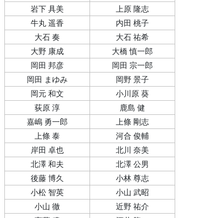
岩下 具美
上原 隆志
牛丸 遥香
内田 桃子
大石 奏
大石 祐希
大野 康成
大橋 慎一郎
岡田 邦彦
岡田 宗一郎
岡田 まゆみ
岡野 景子
岡元 和文
小川原 葵
荻原 淳
鹿島 健
嘉嶋 勇一郎
上條 剛志
上條 泰
河合 俊輔
岸田 卓也
北川 奈美
北澤 和夫
北澤 公男
後藤 博久
小林 尊志
小松 智英
小山 武昭
小山 徹
近野 祐介