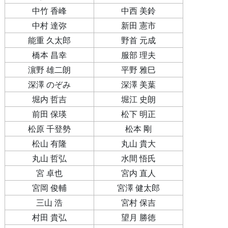
中竹 香峰
中西 美鈴
中村 達弥
新田 憲市
能重 久太郎
野首 元成
橋本 昌幸
服部 理夫
濵野 雄二朗
平野 雅巳
深澤 のぞみ
深澤 美葉
堀内 哲吉
堀江 史朗
前田 保瑛
松下 明正
松原 千登勢
松本 剛
松山 有隆
丸山 貴大
丸山 哲弘
水間 悟氏
宮 卓也
宮内 直人
宮岡 俊輔
宮澤 健太郎
三山 浩
宮村 保吉
村田 貴弘
望月 勝徳