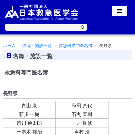
ホーム
名簿・施設一覧
救急科専門医名簿
長野県
名簿・施設一覧
救急科専門医名簿
長野県
青山 康
秋田 真代
新川 一樹
石丸 直樹
市川 通太郎
一之瀬 修
一本木 邦治
今村 浩