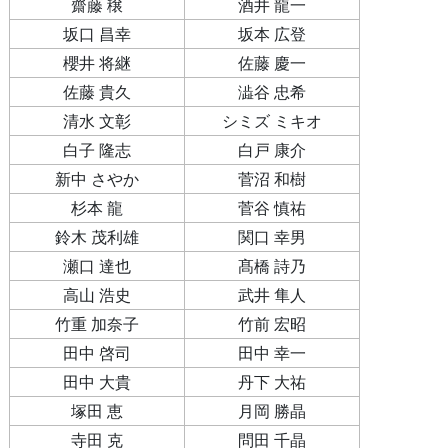
齋藤 穣
酒井 龍一
坂口 昌幸
坂本 広登
櫻井 将継
佐藤 慶一
佐藤 貴久
澁谷 忠希
清水 文彰
シミズ ミキオ
白子 隆志
白戸 康介
新中 さやか
菅沼 和樹
杉本 龍
菅谷 慎祐
鈴木 茂利雄
関口 幸男
瀬口 達也
髙橋 詩乃
高山 浩史
武井 隼人
竹重 加奈子
竹前 宏昭
田中 啓司
田中 幸一
田中 大貴
丹下 大祐
塚田 恵
月岡 勝晶
寺田 克
問田 千晶